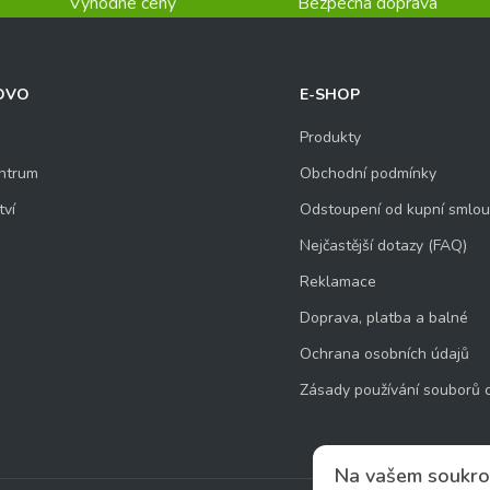
Výhodné ceny
Bezpečná doprava
OVO
E-SHOP
Produkty
ntrum
Obchodní podmínky
tví
Odstoupení od kupní smlo
Nejčastější dotazy (FAQ)
Reklamace
Doprava, platba a balné
Ochrana osobních údajů
Zásady používání souborů 
Na vašem soukro