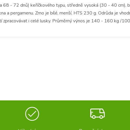
a 68 - 72 dnů) keříčkového typu, středně vysoká (30 - 40 cm), be
ákna a pergamenu. Zrno je bílé, menší, HTS 230 g. Odrůda je vhod
í zpracovávat i celé lusky. Průměrný výnos je 140 - 160 kg /10