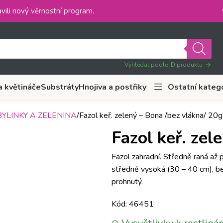
vili nový
věrnostní program
.
Vyhledat podle ID produktu
a květináče
Substráty
Hnojiva a postřiky
Ostatní kateg
YLINKY A ZELENINA
Fazol keř. zelený – Bona /bez vlákna/ 20g
Fazol keř. zel
Fazol zahradní. Středně raná až
středně vysoká (30 – 40 cm), bez
prohnutý.
Kód: 46451