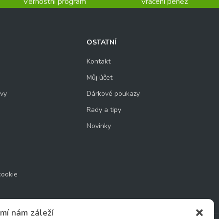
Věrnostní program
Vrácení peněz
OSTATNÍ
Kontakt
Můj účet
uvy
Dárkové poukazy
Rady a tipy
Novinky
cookie
mí nám záleží