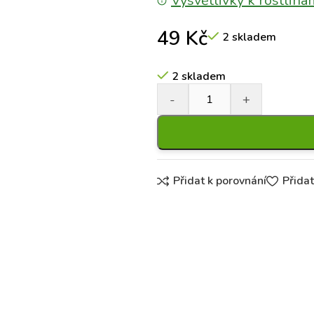
Vysvětlivky k rostliná
49
Kč
2 skladem
2 skladem
Přidat k porovnání
Přida