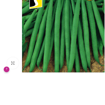
Klikněte pro zvětšení
?