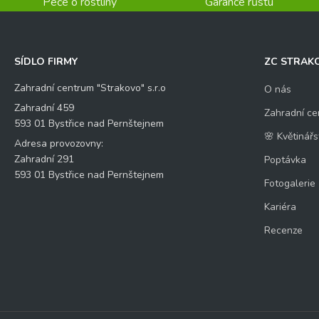
Péče o rostliny
Garance růstu
SÍDLO FIRMY
ZC STRAK
Zahradní centrum "Strakovo" s.r.o
O nás
Zahradní 459
Zahradní ce
593 01 Bystřice nad Pernštejnem
🌸 Květinářs
Adresa provozovny:
Zahradní 291
Poptávka
593 01 Bystřice nad Pernštejnem
Fotogalerie
Kariéra
Recenze