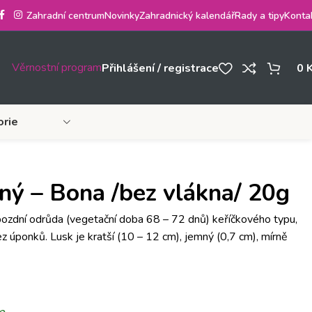
Zahradní centrum
Novinky
Zahradnický kalendář
Rady a tipy
Konta
Věrnostní program
Přihlášení / registrace
0
orie
ený – Bona /bez vlákna/ 20g
 pozdní odrůda (vegetační doba 68 – 72 dnů) keříčkového typu,
 úponků. Lusk je kratší (10 – 12 cm), jemný (0,7 cm), mírně