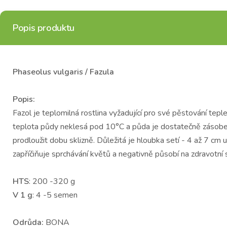
Popis produktu
Phaseolus vulgaris / Fazula
Popis:
Fazol je teplomilná rostlina vyžadující pro své pěstování te
teplota půdy neklesá pod 10°C a půda je dostatečně zásobe
prodloužit dobu sklizně. Důležitá je hloubka setí - 4 až 7 cm
zapříčiňuje sprchávání květů a negativně působí na zdravotní 
HTS
: 200 -320 g
V 1 g
: 4 -5 semen
Odrůda:
BONA