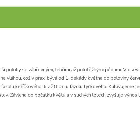
plejší polohy se záhřevnými, lehčími až polotěžkými půdami. V os
na vláhou, což v praxi bývá od 1. dekády května do poloviny č
 u fazolu keříčkového, 6 až 8 cm u fazolu tyčkového. Kultivujeme 
stav. Závlaha do počátku květu a v suchých letech zvyšuje výnos 