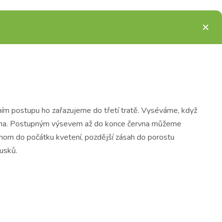
evním postupu ho zařazujeme do třetí tratě. Vyséváme, když
ervna. Postupným výsevem až do konce června můžeme
jenom do počátku kvetení, pozdější zásah do porostu
lusků.