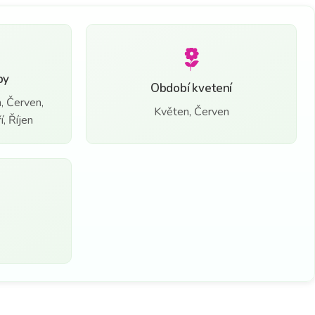
by
Období kvetení
, Červen,
Květen, Červen
, Říjen