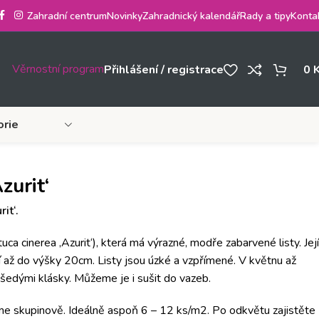
Zahradní centrum
Novinky
Zahradnický kalendář
Rady a tipy
Konta
Věrnostní program
Přihlášení / registrace
0
orie
zurit‘
rit‘.
a cinerea ‚Azurit‘), která má výrazné, modře zabarvené listy. Její
í až do výšky 20cm. Listy jsou úzké a vzpřímené. V květnu až
edými klásky. Můžeme je i sušit do vazeb.
eme skupinově. Ideálně aspoň 6 – 12 ks/m2. Po odkvětu zajistěte