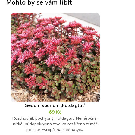
Mohlo by se vám líbít
Sedum spurium ‚Fuldaglut‘
69
Kč
Rozchodník pochybný ‚Fuldaglut‘ Nenáročná,
nízká, půdopokryvná trvalka rozšířená téměř
po celé Evropě, na skalnatýc...