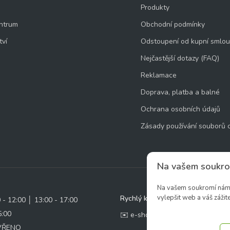
Produkty
ntrum
Obchodní podmínky
tví
Odstoupení od kupní smlo
Nejčastější dotazy (FAQ)
Reklamace
Doprava, platba a balné
Ochrana osobních údajů
Zásady používání souborů 
Na vašem soukro
Na vašem soukromí nám z
vylepšit web a váš zážite
Rychlý kontakt:
0 - 12:00 │ 13:00 - 17:00
5:00
✉️ e-shop@zcstrakovo.cz
AVŘENO