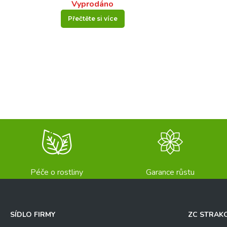
Vyprodáno
Přečtěte si více
Péče o rostliny
Garance růstu
SÍDLO FIRMY
ZC STRAK