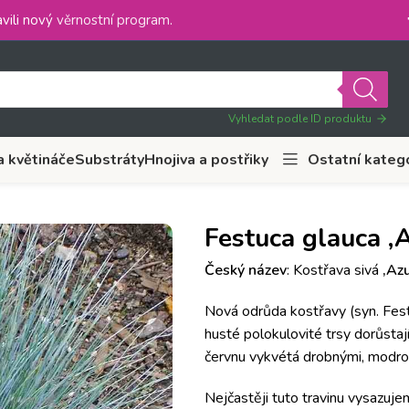
vili nový
věrnostní program
.
Vyhledat podle ID produktu
a květináče
Substráty
Hnojiva a postřiky
Ostatní kateg
Festuca glauca ‚A
Český název
: Kostřava sivá
‚Azu
Nová odrůda kostřavy (syn. Festuc
husté polokulovité trsy dorůstaj
červnu vykvétá drobnými, modroš
Nejčastěji tuto travinu vysazuj