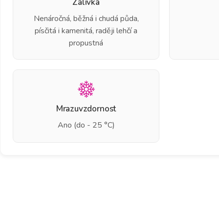
Zálivka
Nenáročná, běžná i chudá půda,
písčitá i kamenitá, raději lehčí a
propustná
Mrazuvzdornost
Ano (do - 25 °C)