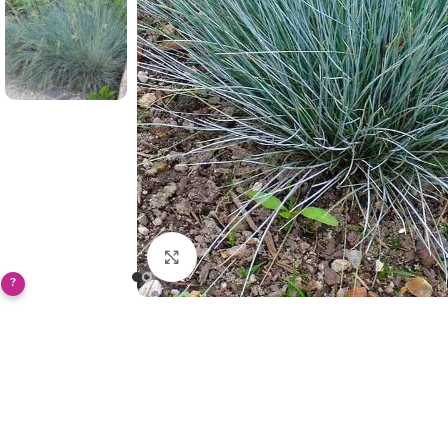
Klikněte pro zvětšení
?