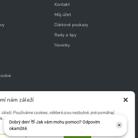
Kontakt
Můj účet
uvy
Dárkové poukazy
Rady a tipy
Novinky
cookie
mí nám záleží
áleží. Používáme cookies, některé jsou nezbytné, jiné pomáhají
k.
Sledujte nás: