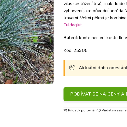
včas sestřižení trsů, jinak doj
vybarvení jako původní odrůda. V
trávami. Velmi pěkná je kombina
Fuldaglut.
Balení:
kontejner-velikosti dle v
Kód: 25905
Aktuální doba odeslání 
PODÍVAT SE NA CENY 
Přidat k porovnání
Přidat na sezna