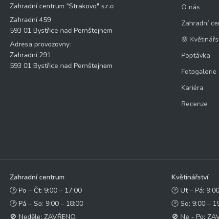
Zahradní centrum "Strakovo" s.r.o
O nás
Zahradní 459
Zahradní ce
593 01 Bystřice nad Pernštejnem
🌸 Květinářs
Adresa provozovny:
Zahradní 291
Poptávka
593 01 Bystřice nad Pernštejnem
Fotogalerie
Kariéra
Recenze
Zahradní centrum
Květinářství
🕑 Po – Čt: 9:00 – 17:00
🕑 Ut – Pá: 9:0
🕑 Pá – So: 9:00 – 18:00
🕑 So: 9:00 – 1
🚫 Neděle: ZAVŘENO
🚫 Ne - Po: Z