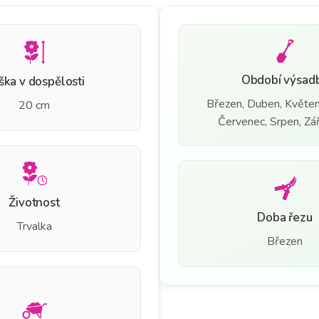
Období výsad
ška v dospělosti
Březen, Duben, Květen
20 cm
Červenec, Srpen, Září
Životnost
Doba řezu
Trvalka
Březen