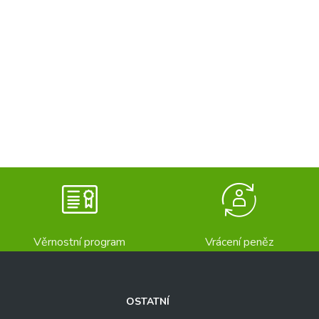
Věrnostní program
Vrácení peněz
OSTATNÍ