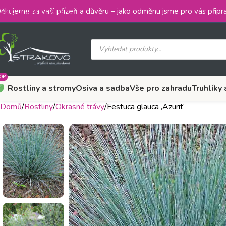
Skip to main content
ěkujeme za vaši přízeň a důvěru – jako odměnu jsme pro vás připra
OP
Rostliny a stromy
Osiva a sadba
Vše pro zahradu
Truhlíky 
Domů
Rostliny
Okrasné trávy
Festuca glauca ‚Azurit‘