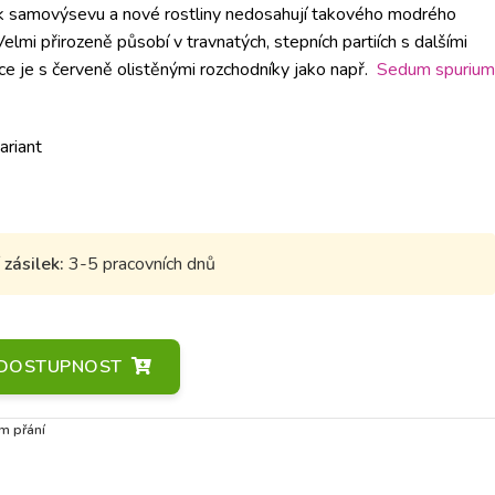
de k samovýsevu a nové rostliny nedosahují takového modrého
elmi přirozeně působí v travnatých, stepních partiích s dalšími
ce je s červeně olistěnými rozchodníky jako např.
Sedum spurium
ariant
zásilek:
3-5 pracovních dnů
A DOSTUPNOST
m přání