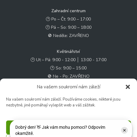
Zahradní centrum
🕑 Po – Čt: 9:00 – 17:00
🕑 Pá – So: 9:00 – 18:00
🚫 Neděle: ZAVŘENO
Květinářství
🕑 Ut – Pá: 9:00 - 12:00 │ 13:00 - 17:00
🕑 So: 9:00 – 15:00
🚫 Ne - Po: ZAVŘENO
Na vašem soukromí nám záleží
Rychlý kontakt:
Na vašem soukromí nám záleží. Používáme cookies, některé jsou
✉️ e-shop@zcstrakovo.cz
nezbytné, jiné pomáhají vylepšit web a váš zážitek.
Sledujte nás:
Příjmout