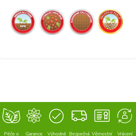
Péče o
Garance
Výhodné
Bezpečná
Věrnostní
Vrácení