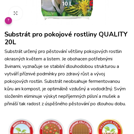
Klikněte pro zvětšení
?
Substrát pro pokojové rostliny QUALITY
20L
Substrát určený pro pěstování většiny pokojových rostlin
okrasných květem a listem. Je obohacen potřebnými
živinami, vyznačuje se stabilní dlouhodobou strukturou a
vytváří příznivé podmínky pro zdravý růst a vývoj
pokojových rostlin. Substrát neobsahuje fermentovanou
kůru ani kompost, je optimálně vzdušný a vododržný. Svým
složením eliminuje výskyt nepříjemných plísní a mušek a
přináší tak radost z úspěšného pěstování po dlouhou dobu.