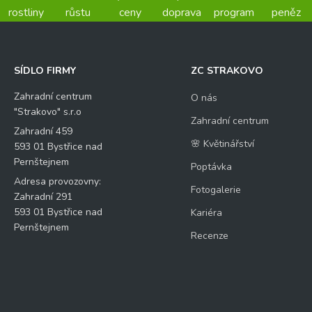
rostliny
růstu
ceny
doprava
program
peněz
SÍDLO FIRMY
ZC STRAKOVO
Zahradní centrum
O nás
"Strakovo" s.r.o
Zahradní centrum
Zahradní 459
🌸 Květinářství
593 01 Bystřice nad
Pernštejnem
Poptávka
Adresa provozovny:
Fotogalerie
Zahradní 291
593 01 Bystřice nad
Kariéra
Pernštejnem
Recenze