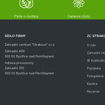
Péče o rostliny
Garance růstu
SÍDLO FIRMY
ZC STRAK
Zahradní centrum "Strakovo" s.r.o
O nás
Zahradní 459
Zahradní ce
593 01 Bystřice nad Pernštejnem
🌸 Květinářs
Adresa provozovny:
Zahradní 291
Poptávka
593 01 Bystřice nad Pernštejnem
Fotogalerie
Kariéra
Recenze