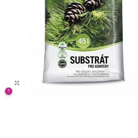
Klikněte pro zvětšení
?