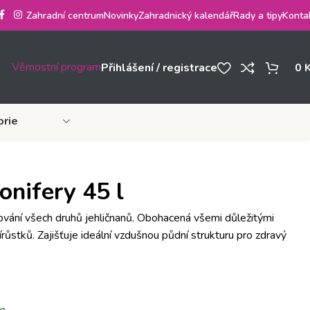
Zahradní centrum
Novinky
Zahradnický kalendář
Rady a tipy
Konta
Věrnostní program
Přihlášení / registrace
0
orie
onifery 45 l
ování všech druhů jehličnanů. Obohacená všemi důležitými
írůstků. Zajišťuje ideální vzdušnou půdní strukturu pro zdravý