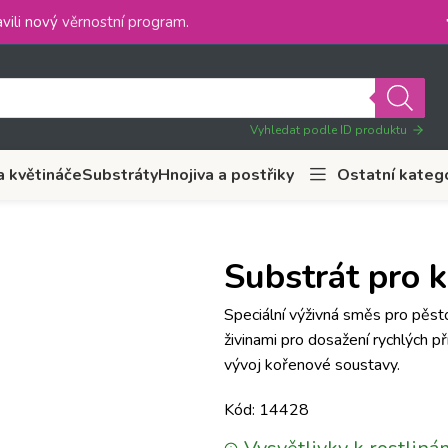
vili nový
věrnostní program
.
Vyhledat podle ID produktu
a květináče
Substráty
Hnojiva a postřiky
Ostatní kateg
Substrát pro k
Speciální výživná směs pro pěst
živinami pro dosažení rychlých př
vývoj kořenové soustavy.
Kód: 14428