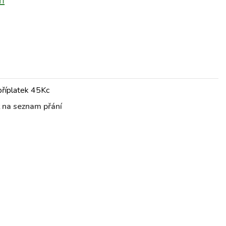
m
příplatek 45Kc
t na seznam přání