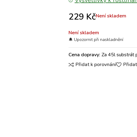
Vysvětlivky k rostliná
229
Kč
Není skladem
Není skladem
Cena dopravy:
Za 45l substrát 
Přidat k porovnání
Přida