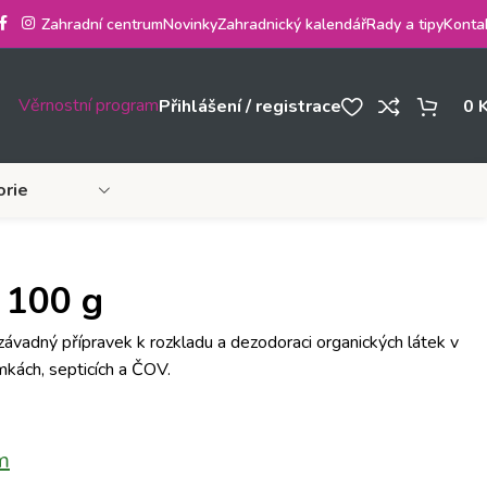
Zahradní centrum
Novinky
Zahradnický kalendář
Rady a tipy
Konta
Věrnostní program
Přihlášení / registrace
0
orie
 100 g
ezávadný přípravek k rozkladu a dezodoraci organických látek v
mkách, septicích a ČOV.
m