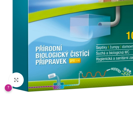
Klikněte pro zvětšení
?