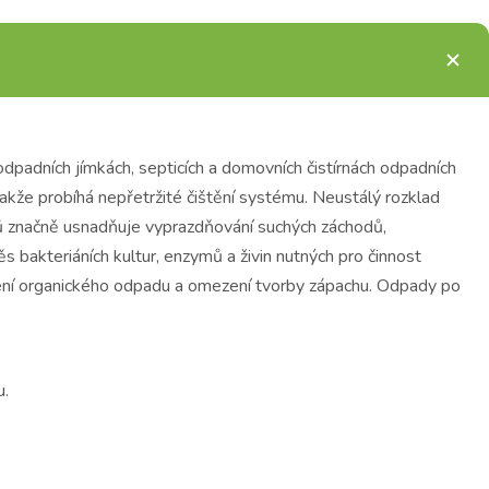
odpadních jímkách, septicích a domovních čistírnách odpadních
takže probíhá nepřetržité čištění systému. Neustálý rozklad
lů značně usnadňuje vyprazdňování suchých záchodů,
 bakteriáních kultur, enzymů a živin nutných pro činnost
cení organického odpadu a omezení tvorby zápachu. Odpady po
u.