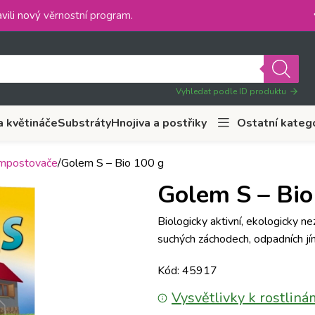
vili nový
věrnostní program
.
Vyhledat podle ID produktu
a květináče
Substráty
Hnojiva a postřiky
Ostatní kateg
ompostovače
Golem S – Bio 100 g
Golem S – Bio
Biologicky aktivní, ekologicky n
suchých záchodech, odpadních jí
Kód: 45917
Vysvětlivky k rostliná