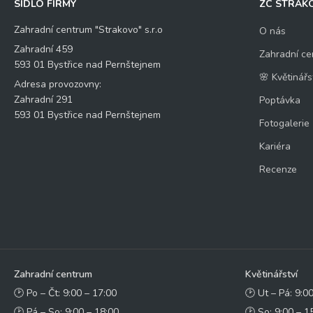
SÍDLO FIRMY
ZC STRAK
Zahradní centrum "Strakovo" s.r.o
O nás
Zahradní 459
Zahradní ce
593 01 Bystřice nad Pernštejnem
🌸 Květinářs
Adresa provozovny:
Zahradní 291
Poptávka
593 01 Bystřice nad Pernštejnem
Fotogalerie
Kariéra
Recenze
Zahradní centrum
Květinářství
🕑 Po – Čt: 9:00 – 17:00
🕑 Ut – Pá: 9:0
🕑 Pá – So: 9:00 – 18:00
🕑 So: 9:00 – 1