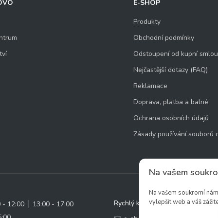
OVO
E-SHOP
Produkty
ntrum
Obchodní podmínky
tví
Odstoupení od kupní smlo
Nejčastější dotazy (FAQ)
Reklamace
Doprava, platba a balné
Ochrana osobních údajů
Zásady používání souborů 
Na vašem soukro
Na vašem soukromí nám z
vylepšit web a váš zážite
Rychlý kontakt:
0 - 12:00 │ 13:00 - 17:00
5:00