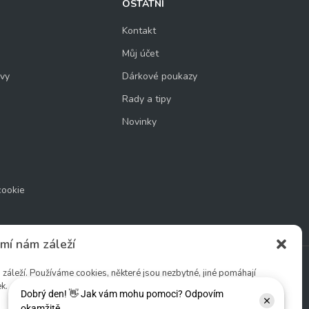
OSTATNÍ
Kontakt
Můj účet
uvy
Dárkové poukazy
Rady a tipy
Novinky
cookie
mí nám záleží
áleží. Používáme cookies, některé jsou nezbytné, jiné pomáhají
k.
Sledujte nás: