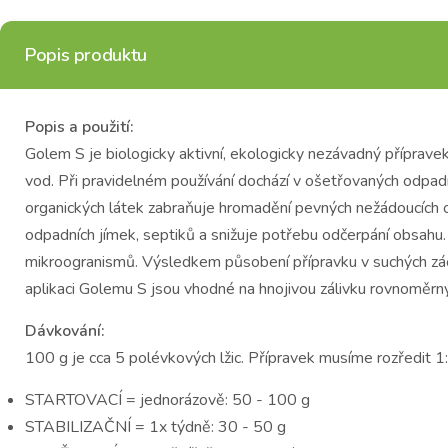
Popis produktu
Popis a použití:
Golem S je biologicky aktivní, ekologicky nezávadný přípravek
vod. Při pravidelném používání dochází v ošetřovaných odpadní
organických látek zabraňuje hromadění pevných nežádoucích o
odpadních jímek, septiků a snižuje potřebu odčerpání obsahu.
mikroogranismů. Výsledkem působení přípravku v suchých zác
aplikaci Golemu S jsou vhodné na hnojivou zálivku rovnoměr
Dávkování:
100 g je cca 5 polévkových lžic. Přípravek musíme rozředit 1
STARTOVACÍ = jednorázově: 50 - 100 g
STABILIZAČNÍ = 1x týdně: 30 - 50 g