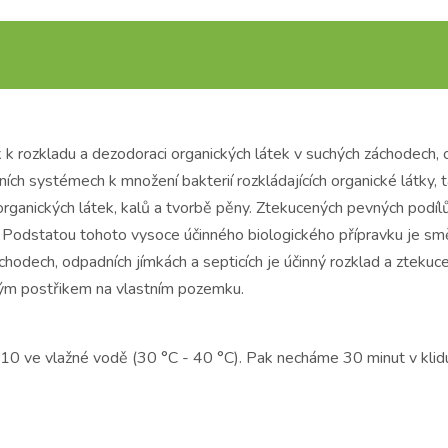
 k rozkladu a dezodoraci organických látek v suchých záchodech, 
ch systémech k množení bakterií rozkládajících organické látky, 
rganických látek, kalů a tvorbě pěny. Ztekucených pevných podí
 Podstatou tohoto vysoce účinného biologického přípravku je směs
hodech, odpadních jímkách a septicích je účinný rozklad a zteku
ným postřikem na vlastním pozemku.
:10 ve vlažné vodě (30 °C - 40 °C). Pak necháme 30 minut v klid