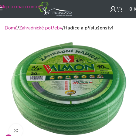
Skip to main content
0
Domů
Zahradnické potřeby
Hadice a příslušenství
Klikněte pro zvětšení