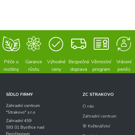
Péče o
Garance
Výhodné
Bezpečná
Věrnostní
Vrácení
rostliny
růstu
ceny
doprava
program
peněz
SÍDLO FIRMY
ZC STRAKOVO
Zahradní centrum
O nás
"Strakovo" s.r.o
Zahradní centrum
Zahradní 459
🌸 Květinářství
593 01 Bystřice nad
Pernštejnem