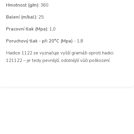
Hmotnost (g/m):
360
Balení (m/bal):
25
Pracovní tlak (Mpa):
1,0
Poruchový tlak - při 20°C (Mpa)
- 1,8
Hadice 1122 se vyznačuje vyšší gramáži oproti hadici
121122 – je tedy pevnější, odolnější vůči poškození.