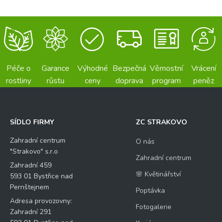
Péče o
Garance
Výhodné
Bezpečná
Věrnostní
Vrácení
rostliny
růstu
ceny
doprava
program
peněz
SÍDLO FIRMY
ZC STRAKOVO
Zahradní centrum
O nás
"Strakovo" s.r.o
Zahradní centrum
Zahradní 459
🌸 Květinářství
593 01 Bystřice nad
Pernštejnem
Poptávka
Adresa provozovny:
Fotogalerie
Zahradní 291