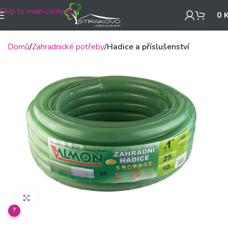
Skip to main content
0
Domů
Zahradnické potřeby
Hadice a příslušenství
Klikněte pro zvětšení
?