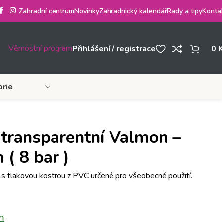
Zahradní centrum
Novinky
Zahradnický kalendář
Rady a tipy
Konta
Věrnostní program
Přihlášení / registrace
0
orie
 transparentní Valmon –
 ( 8 bar )
s tlakovou kostrou z PVC určené pro všeobecné použití.
m