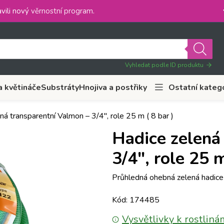
vili nový
věrnostní program
.
Vyhledat podle ID produktu
a květináče
Substráty
Hnojiva a postřiky
Ostatní kateg
ná transparentní Valmon – 3/4″, role 25 m ( 8 bar )
Hadice zelená
3/4″, role 25 m
Průhledná ohebná zelená hadice 
Kód: 174485
Vysvětlivky k rostliná