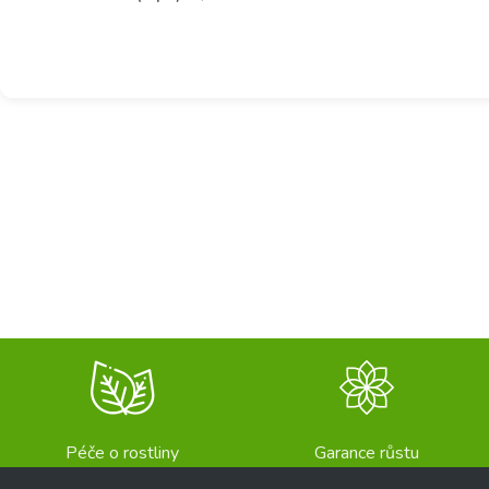
Péče o rostliny
Garance růstu