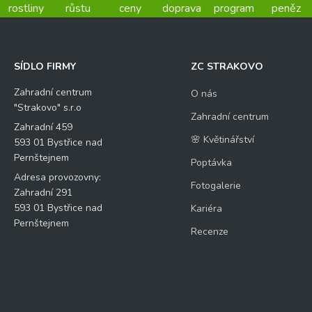
rostliny
růstu
ceny
doprava
program
peněz
SÍDLO FIRMY
ZC STRAKOVO
Zahradní centrum
O nás
"Strakovo" s.r.o
Zahradní centrum
Zahradní 459
🌸 Květinářství
593 01 Bystřice nad
Pernštejnem
Poptávka
Adresa provozovny:
Fotogalerie
Zahradní 291
593 01 Bystřice nad
Kariéra
Pernštejnem
Recenze