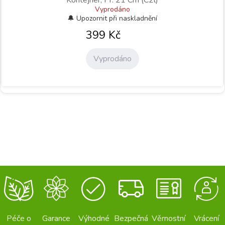
Vyprodáno
399
Kč
Vyprodáno
Péče o
Garance
Výhodné
Bezpečná
Věrnostní
Vrácení