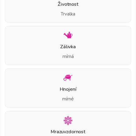
Životnost
Trvalka
Zálivka
mírná
Hnojení
mírné
Mrazuvzdornost