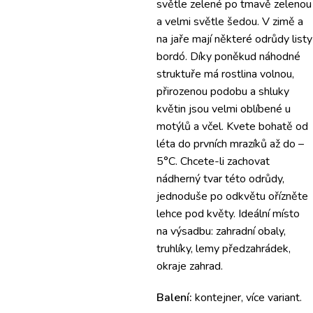
světle zelené po tmavě zelenou
a velmi světle šedou. V zimě a
na jaře mají některé odrůdy listy
bordó. Díky poněkud náhodné
struktuře má rostlina volnou,
přirozenou podobu a shluky
květin jsou velmi oblíbené u
motýlů a včel. Kvete bohatě od
léta do prvních mrazíků až do –
5°C.
Chcete-li zachovat
nádherný tvar této odrůdy,
jednoduše po odkvětu ořízněte
lehce pod květy. Ideální místo
na výsadbu: zahradní obaly,
truhlíky, lemy předzahrádek,
okraje zahrad.
Balení:
kontejner, více variant.