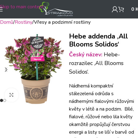
Skip to main content
0
Domů
Rostliny
Vřesy a podzimní rostliny
Hebe addenda ‚All
Blooms Solidos‘
Český název:
Hebe-
rozrazilec ‚All Blooms
Solidos‘.
Nádherná kompaktní
stálezelená odrůda s
Klikněte pro zvětšení
nádhernými fialovými růžovými
květy v létě a na podzim.
Bílé,
fialové, růžové nebo lila květy
okamžitě propůjčují čerstvou
energii a listy se liší v barvě od