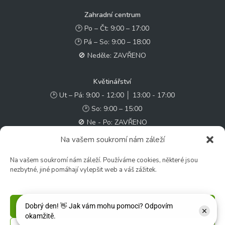
Zahradní centrum
🕑 Po – Čt: 9:00 – 17:00
🕑 Pá – So: 9:00 – 18:00
🚫 Neděle: ZAVŘENO
Květinářství
🕑 Ut – Pá: 9:00 - 12:00 │ 13:00 - 17:00
🕑 So: 9:00 – 15:00
🚫 Ne - Po: ZAVŘENO
Na vašem soukromí nám záleží
Rychlý kontakt:
Na vašem soukromí nám záleží. Používáme cookies, některé jsou
✉️ e-shop@zcstrakovo.cz
nezbytné, jiné pomáhají vylepšit web a váš zážitek.
Sledujte nás:
Příjmout