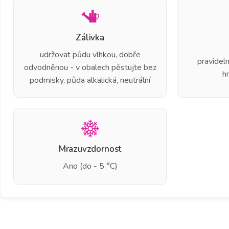
Zálivka
udržovat půdu vlhkou, dobře
pravidel
odvodněnou - v obalech pěstujte bez
h
podmisky, půda alkalická, neutrální
Mrazuvzdornost
Ano (do - 5 °C)