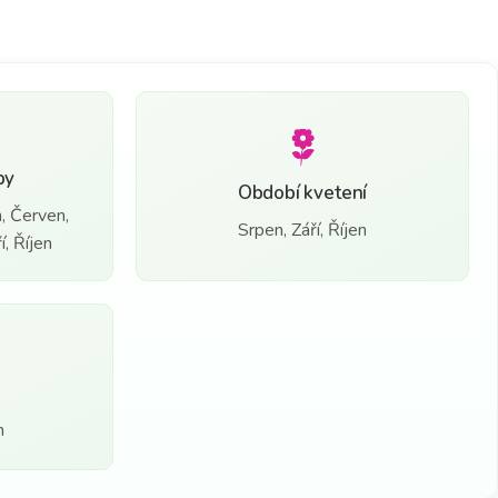
by
Období kvetení
, Červen,
Srpen, Září, Říjen
, Říjen
n