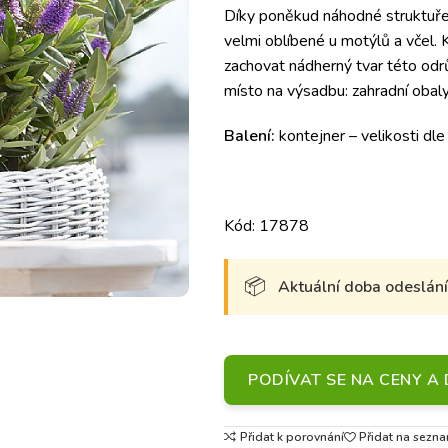
Díky poněkud náhodné struktuře 
velmi oblíbené u motýlů a včel. 
zachovat nádherný tvar této odr
místo na výsadbu: zahradní obaly
Balení:
kontejner – velikosti dle
Kód: 17878
Aktuální doba odeslání 
PODÍVAT SE NA CENY 
Přidat k porovnání
Přidat na sezna