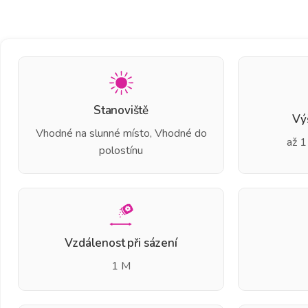
Stanoviště
Vý
Vhodné na slunné místo, Vhodné do
až 1
polostínu
Vzdálenost při sázení
1 M