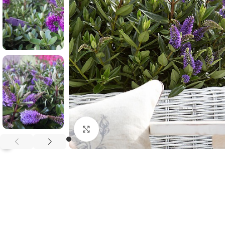
Klikněte pro zvětšení
?