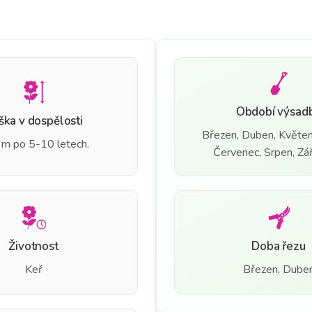
Období výsad
ška v dospělosti
Březen, Duben, Květen
 m po 5-10 letech.
Červenec, Srpen, Září
Životnost
Doba řezu
Keř
Březen, Dube