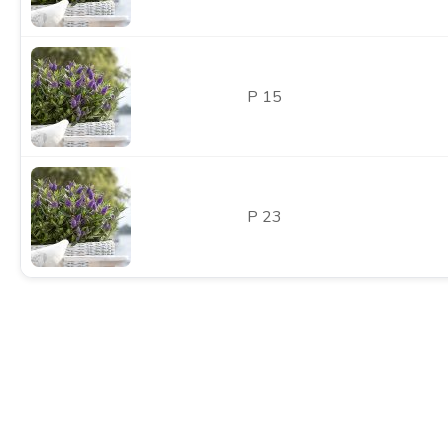
P 15
P 23