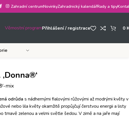
Zahradní centrum
Novinky
Zahradnický kalendář
Rady a tipy
Konta
Věrnostní program
Přihlášení / registrace
0
orie
‚Donna®‘
‘-mix
lená odrůda
s nádhernými fialovými růžovými až modrými květy v
růžové nebo lila květy okamžitě propůjčují čerstvou energii a listy
 po tmavě zelenou a velmi světle šedou. V zimě a na jaře mají