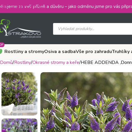
Skip to main content
ěkujeme za vaši přízeň a důvěru – jako odměnu jsme pro vás připra
OP
Rostliny a stromy
Osiva a sadba
Vše pro zahradu
Truhlíky 
Domů
Rostliny
Okrasné stromy a keře
HEBE ADDENDA ‚Donn