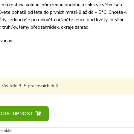
má rostlina volnou, přirozenou podobu a shluky květin jsou
Kvete bohatě od léta do prvních mrazíků až do – 5°C.
Chcete-li
ůdy, jednoduše po odkvětu ořízněte lehce pod květy. Ideální
, truhlíky, lemy předzahrádek, okraje zahrad.
 variant
zásilek:
3-5 pracovních dnů
A DOSTUPNOST
m přání