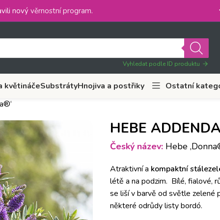
vili nový
věrnostní program
.
Vyhledat podle ID produktu
a květináče
Substráty
Hnojiva a postřiky
Ostatní kateg
a®‘
HEBE ADDENDA 
Český název:
Hebe ‚Donna®
Atraktivní a
kompaktní stáleze
létě a na podzim.
Bílé, fialové, 
se liší v barvě od světle zelené
některé odrůdy listy bordó.