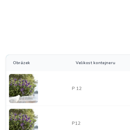
Obrázek
Velikost kontejneru
P 12
P12