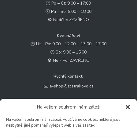
🕑 Po – Čt: 9:00 – 17:00
🕑 Pá – So: 9:00 – 18:00
🚫 Neděle: ZAVŘENO
Květinářství
🕑 Ut – Pá: 9:00 - 12:00 │ 13:00 - 17:00
🕑 So: 9:00 – 15:00
🚫 Ne - Po: ZAVŘENO
Rychlý kontakt:
✉️ e-shop@zcstrakovo.cz
Sledujte nás:
Na vašem soukromí nám záleží
Na vašem soukromí nám záleží. Používáme cookies, některé jsou
nezbytné, jiné pomáhají vylepšit web a váš zážitek.