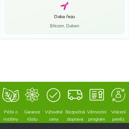
Doba řezu
Březen, Duben
Péče o
Garance
Výhodné
Bezpečná
Věrnostní
Vrácení
rostliny
růstu
ceny
doprava
program
peněz