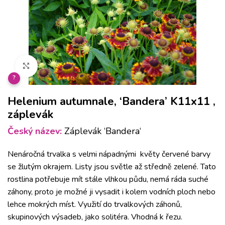
Klikněte pro zvětšení
?
Helenium autumnale, ‘Bandera’ K11x11 ,
záplevák
Český název:
Záplevák ‘Bandera‘
Nenáročná trvalka s velmi nápadnými květy červené barvy
se žlutým okrajem. Listy jsou světle až středně zelené. Tato
rostlina potřebuje mít stále vlhkou půdu, nemá ráda suché
záhony, proto je možné ji vysadit i kolem vodních ploch nebo
lehce mokrých míst. Využití do trvalkových záhonů,
skupinových výsadeb, jako solitéra. Vhodná k řezu.