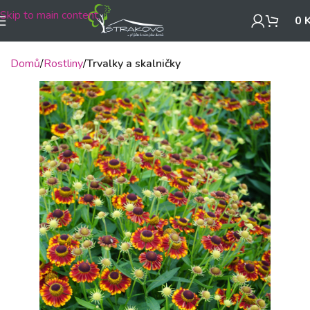
Skip to main content
0
Domů
Rostliny
Trvalky a skalničky