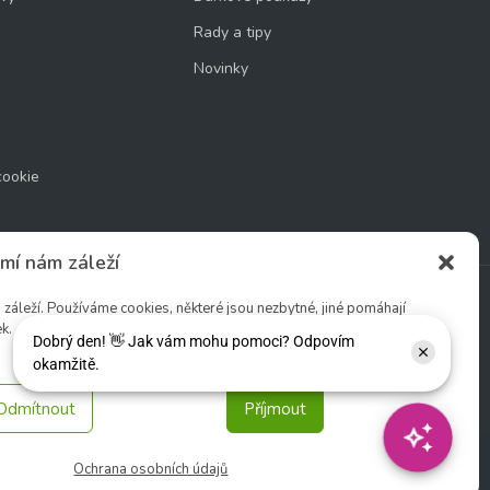
Rady a tipy
Novinky
cookie
mí nám záleží
áleží. Používáme cookies, některé jsou nezbytné, jiné pomáhají
k.
Sledujte nás:
Odmítnout
Příjmout
Ochrana osobních údajů
tio s. r. o.