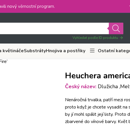
vili nový
věrnostní program
.
Vyhledat podle ID produktu
a květináče
Substráty
Hnojiva a postřiky
Ostatní kateg
ire‘
Heuchera america
Český název:
Dlužicha ‚Melti
Nenáročná trvalka, patří mezi ro
proto když je chcete vysadit na 
by jí mohl spálit její listy. Prot
zbarvené do vínové barvy. Květ b