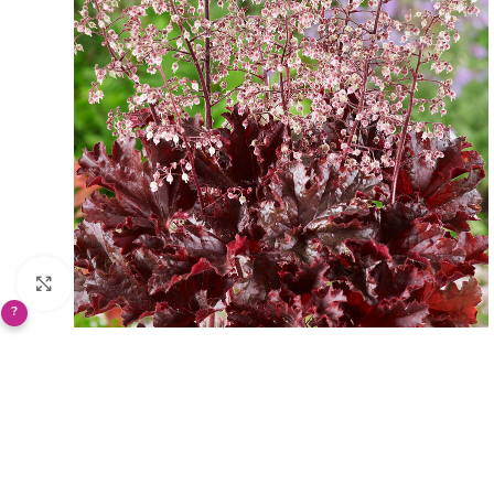
Klikněte pro zvětšení
?