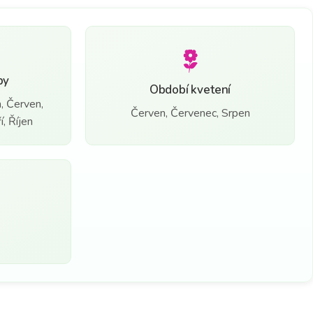
by
Období kvetení
, Červen,
Červen, Červenec, Srpen
, Říjen