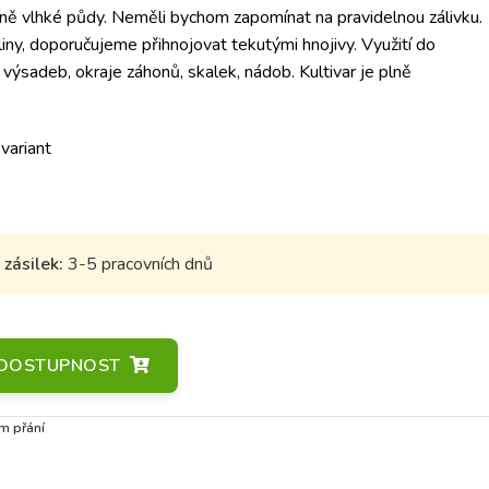
ně vlhké půdy. Neměli bychom zapomínat na pravidelnou zálivku.
ny, doporučujeme přihnojovat tekutými hnojivy. Využití do
výsadeb, okraje záhonů, skalek, nádob. Kultivar je plně
 variant
zásilek:
3-5 pracovních dnů
A DOSTUPNOST
m přání