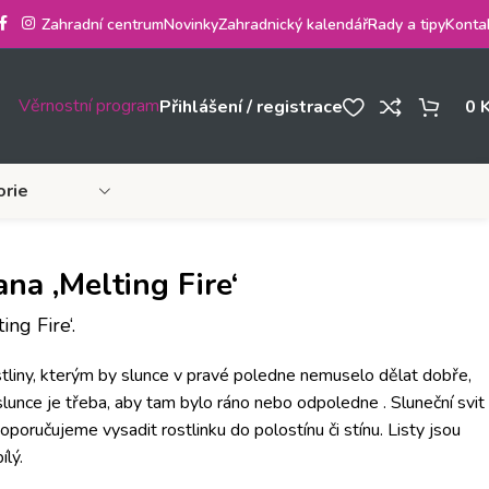
Zahradní centrum
Novinky
Zahradnický kalendář
Rady a tipy
Konta
Věrnostní program
Přihlášení / registrace
0
orie
na ‚Melting Fire‘
ng Fire‘.
stliny, kterým by slunce v pravé poledne nemuselo dělat dobře,
slunce je třeba, aby tam bylo ráno nebo odpoledne . Sluneční svit
o doporučujeme vysadit rostlinku do polostínu či stínu. Listy jsou
ílý.