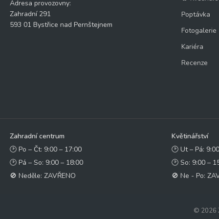
Adresa provozovny:
Zahradní 291
Poptávka
593 01 Bystřice nad Pernštejnem
Fotogalerie
Kariéra
Recenze
Zahradní centrum
Květinářství
🕑 Po – Čt: 9:00 – 17:00
🕑 Ut – Pá: 9:0
🕑 Pá – So: 9:00 – 18:00
🕑 So: 9:00 – 1
🚫 Neděle: ZAVŘENO
🚫 Ne - Po: Z
© 2026 Z