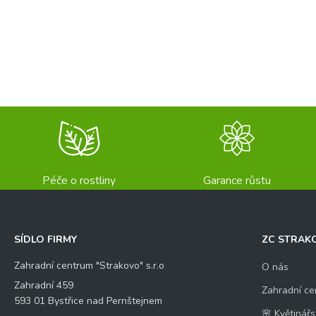
Péče o rostliny
Garance růstu
SÍDLO FIRMY
ZC STRAK
Zahradní centrum "Strakovo" s.r.o
O nás
Zahradní 459
Zahradní ce
593 01 Bystřice nad Pernštejnem
🌸 Květinářs