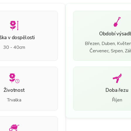
Období výsad
ška v dospělosti
Březen, Duben, Květen
30 - 40cm
Červenec, Srpen, Září
Životnost
Doba řezu
Trvalka
Říjen