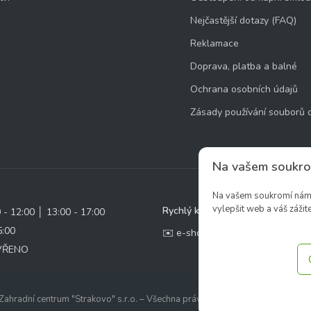
Nejčastější dotazy (FAQ)
Reklamace
Doprava, platba a balné
Ochrana osobních údajů
Zásady používání souborů 
Na vašem soukro
Na vašem soukromí nám z
vylepšit web a váš zážite
Rychlý kontakt:
0 - 12:00 │ 13:00 - 17:00
5:00
✉️ e-shop@zcstrakovo.cz
AVŘENO
ahradní centrum "Strakovo" s.r.o. – Všechna práva vyhrazena. | Vytvořilo
ine