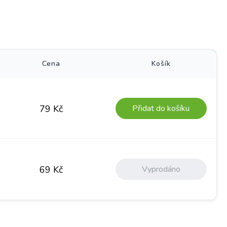
)
Cena
Košík
Přidat do košíku
79
Kč
Vyprodáno
69
Kč