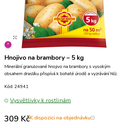
Klikněte pro zvětšení
?
Hnojivo na brambory – 5 kg
Minerální granulované hnojivo na brambory s vysokým
obsahem draslíku přispívá k bohaté úrodě a vyzrávání hlíz.
Kód: 24941
Vysvětlivky k rostlinám
309
Kč
K dispozici na objednávku