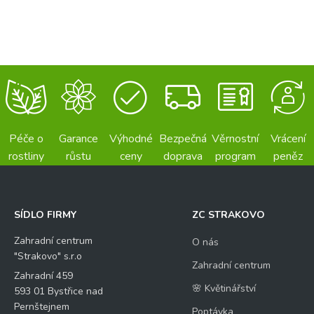
Péče o
Garance
Výhodné
Bezpečná
Věrnostní
Vrácení
rostliny
růstu
ceny
doprava
program
peněz
SÍDLO FIRMY
ZC STRAKOVO
Zahradní centrum
O nás
"Strakovo" s.r.o
Zahradní centrum
Zahradní 459
🌸 Květinářství
593 01 Bystřice nad
Pernštejnem
Poptávka