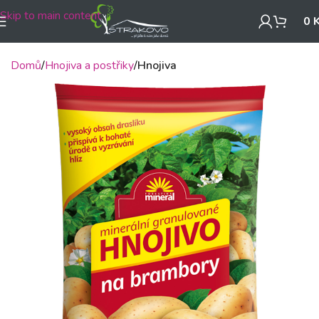
Skip to main content
0
Domů
Hnojiva a postřiky
Hnojiva