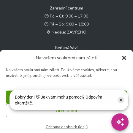
Zahradní centrum
🕑 Po – Čt: 9:00 – 17:00
🕑 Pá – So: 9:00 – 18:00
🚫 Neděle: ZAVŘENO
Květinářství
🕑 Ut – Pá: 9:00 - 12:00 │ 13:00 - 17:00
Na vašem soukromí nám záleží
🕑 So: 9:00 – 15:00
Na vašem soukromí nám záleží. Používáme cookies, některé jsou
🚫 Ne - Po: ZAVŘENO
nezbytné, jiné pomáhají vylepšit web a váš zážitek.
Rychlý kontakt:
✉️ e-shop@zcstrakovo.cz
Příjmout
Odmítnout
Sledujte nás:
Ochrana osobních údajů