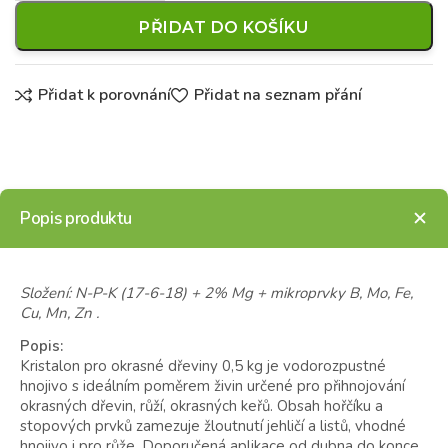
PŘIDAT DO KOŠÍKU
Přidat k porovnání
Přidat na seznam přání
Popis produktu
Složení: N-P-K (17-6-18) + 2% Mg + mikroprvky B, Mo, Fe,
Cu, Mn, Zn .
Popis:
Kristalon pro okrasné dřeviny 0,5 kg je vodorozpustné
hnojivo s ideálním poměrem živin určené pro přihnojování
okrasných dřevin, růží, okrasných keřů. Obsah hořčíku a
stopových prvků zamezuje žloutnutí jehličí a listů, vhodné
hnojivo i pro růže. Doporučená aplikace od dubna do konce