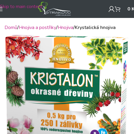
Skip to main content
0
Domů
Hnojiva a postřiky
Hnojiva
Krystalická hnojiva