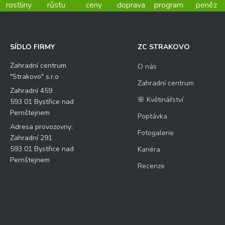
rostliny
růstu
ceny
doprava
program
peněz
SÍDLO FIRMY
ZC STRAKOVO
Zahradní centrum
O nás
"Strakovo" s.r.o
Zahradní centrum
Zahradní 459
🌸 Květinářství
593 01 Bystřice nad
Pernštejnem
Poptávka
Adresa provozovny:
Fotogalerie
Zahradní 291
593 01 Bystřice nad
Kariéra
Pernštejnem
Recenze