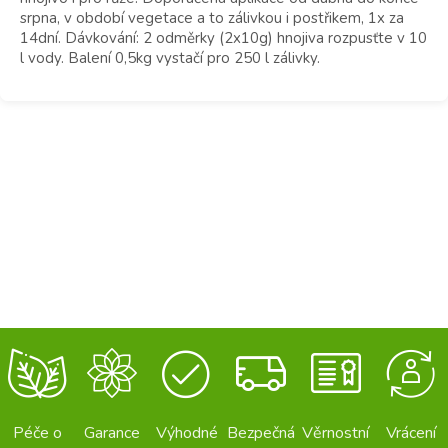
srpna, v období vegetace a to zálivkou i postřikem, 1x za
14dní. Dávkování: 2 odměrky (2x10g) hnojiva rozpusťte v 10
l vody. Balení 0,5kg vystačí pro 250 l zálivky.
Péče o
Garance
Výhodné
Bezpečná
Věrnostní
Vrácení