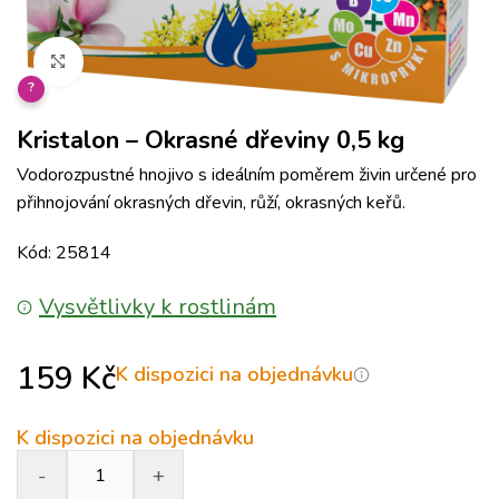
Klikněte pro zvětšení
?
Kristalon – Okrasné dřeviny 0,5 kg
Vodorozpustné hnojivo s ideálním poměrem živin určené pro
přihnojování okrasných dřevin, růží, okrasných keřů.
Kód: 25814
Vysvětlivky k rostlinám
159
Kč
K dispozici na objednávku
K dispozici na objednávku