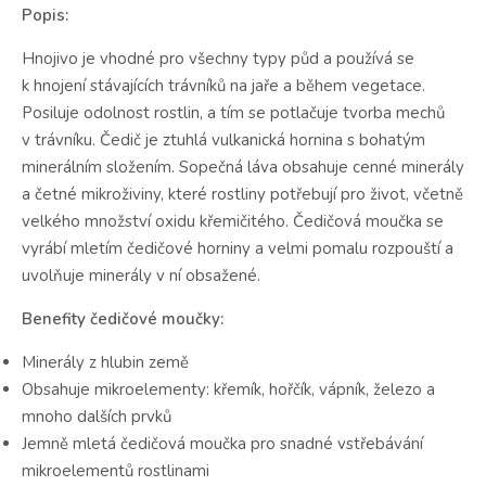
Popis:
Hnojivo je vhodné pro všechny typy půd a používá se
k hnojení stávajících trávníků na jaře a během vegetace.
Posiluje odolnost rostlin, a tím se potlačuje tvorba mechů
v trávníku. Čedič je ztuhlá vulkanická hornina s bohatým
minerálním složením. Sopečná láva obsahuje cenné minerály
a četné mikroživiny, které rostliny potřebují pro život, včetně
velkého množství oxidu křemičitého. Čedičová moučka se
vyrábí mletím čedičové horniny a velmi pomalu rozpouští a
uvolňuje minerály v ní obsažené.
Benefity čedičové moučky:
Minerály z hlubin země
Obsahuje mikroelementy: křemík, hořčík, vápník, železo a
mnoho dalších prvků
Jemně mletá čedičová moučka pro snadné vstřebávání
mikroelementů rostlinami