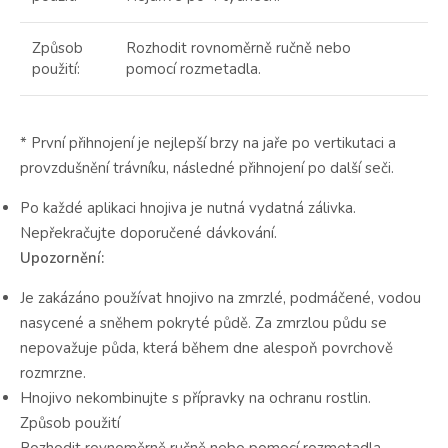
Způsob
Rozhodit rovnoměrně ručně nebo
použití:
pomocí rozmetadla.
* První přihnojení je nejlepší brzy na jaře po vertikutaci a
provzdušnění trávníku, následné přihnojení po další seči.
Po každé aplikaci hnojiva je nutná vydatná zálivka.
Nepřekračujte doporučené dávkování.
Upozornění:
Je zakázáno používat hnojivo na zmrzlé, podmáčené, vodou
nasycené a sněhem pokryté půdě. Za zmrzlou půdu se
nepovažuje půda, která během dne alespoň povrchově
rozmrzne.
Hnojivo nekombinujte s přípravky na ochranu rostlin.
Způsob použití
Rozhodit rovnoměrně ručně nebo pomocí rozmetadla.