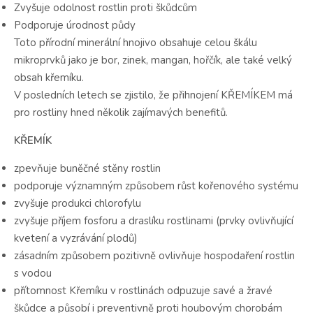
Zvyšuje odolnost rostlin proti škůdcům
Podporuje úrodnost půdy
Toto přírodní minerální hnojivo obsahuje celou škálu
mikroprvků jako je bor, zinek, mangan, hořčík, ale také velký
obsah křemíku.
V posledních letech se zjistilo, že přihnojení KŘEMÍKEM má
pro rostliny hned několik zajímavých benefitů.
KŘEMÍK
zpevňuje buněčné stěny rostlin
podporuje významným způsobem růst kořenového systému
zvyšuje produkci chlorofylu
zvyšuje příjem fosforu a draslíku rostlinami (prvky ovlivňující
kvetení a vyzrávání plodů)
zásadním způsobem pozitivně ovlivňuje hospodaření rostlin
s vodou
přítomnost Křemíku v rostlinách odpuzuje savé a žravé
škůdce a působí i preventivně proti houbovým chorobám