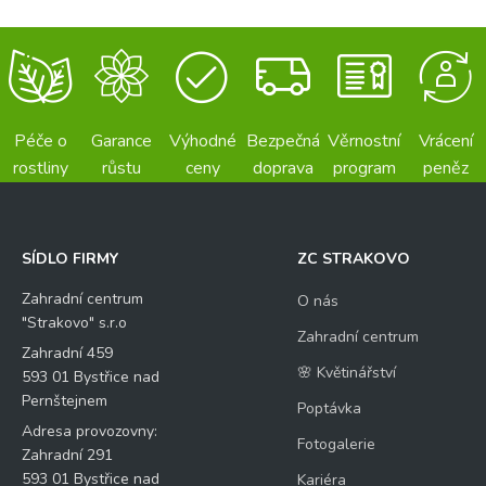
Péče o
Garance
Výhodné
Bezpečná
Věrnostní
Vrácení
rostliny
růstu
ceny
doprava
program
peněz
SÍDLO FIRMY
ZC STRAKOVO
Zahradní centrum
O nás
"Strakovo" s.r.o
Zahradní centrum
Zahradní 459
🌸 Květinářství
593 01 Bystřice nad
Pernštejnem
Poptávka
Adresa provozovny:
Fotogalerie
Zahradní 291
593 01 Bystřice nad
Kariéra