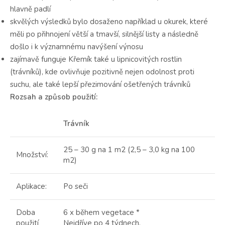
hlavně padlí
skvělých výsledků bylo dosaženo například u okurek, které
měli po přihnojení větší a tmavší, silnější listy a následně
došlo i k významnému navýšení výnosu
zajímavě funguje Křemík také u lipnicovitých rostlin
(trávníků), kde ovlivňuje pozitivně nejen odolnost proti
suchu, ale také lepší přezimování ošetřených trávníků
Rozsah a způsob použití:
Trávník
25 – 30 g na 1 m2 (2,5 – 3,0 kg na 100
Množství:
m2)
Aplikace:
Po seči
Doba
6 x během vegetace *
použití
Nejdříve po 4 týdnech.