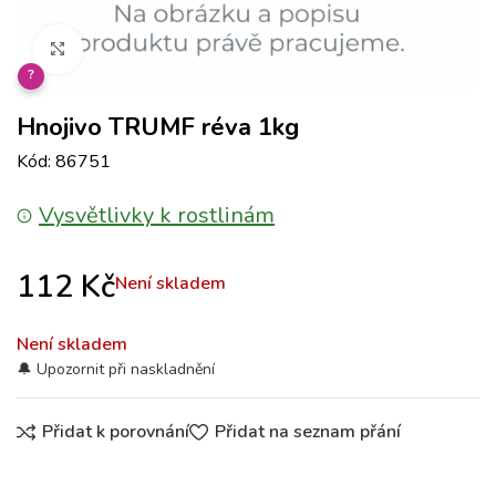
Klikněte pro zvětšení
?
Hnojivo TRUMF réva 1kg
Kód: 86751
Vysvětlivky k rostlinám
112
Kč
Není skladem
Není skladem
Přidat k porovnání
Přidat na seznam přání