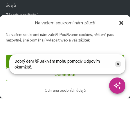
údajů
Zásady používání
souborů cookie
Na vašem soukromí nám záleží
Na vašem soukromí nám záleží. Používáme cookies, některé jsou
nezbytné, jiné pomáhají vylepšit web a váš zážitek.
Zahradní centrum
Příjmout
🕑 Po – Čt: 9:00 – 17:00
🕑 Pá – So: 9:00 – 18:00
Odmítnout
🚫 Neděle: ZAVŘENO
Ochrana osobních údajů
Květinářství
🕑 Ut – Pá: 9:00 - 12:00 │ 13:00 - 17:00
🕑 So: 9:00 – 15:00
🚫 Ne - Po: ZAVŘENO