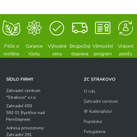
Péče o
Garance
Výhodné
Bezpečná
Věrnostní
Vrácení
rostliny
růstu
ceny
doprava
program
peněz
SÍDLO FIRMY
ZC STRAKOVO
Zahradní centrum
O nás
"Strakovo" s.r.o
Zahradní centrum
Zahradní 459
🌸 Květinářství
593 01 Bystřice nad
Pernštejnem
Poptávka
Adresa provozovny:
Fotogalerie
Zahradní 291