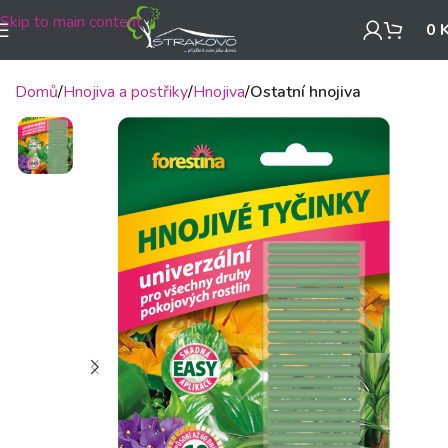
Skip to main content
0
Domů
Hnojiva a postřiky
Hnojiva
Ostatní hnojiva