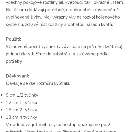
všechny pokojové rostliny jak kvetoucí, tak i okrasné listem.
Rostlinám dodávají potřebné, dlouhodobě a rovnoměrně
uvolňované živiny. Mají výrazný vliv na rozvoj kořenového
systému, zdravý růst rostliny a bohatou násadu květů.
Použití:
Stanovený počet tyčinek (v závislosti na průměru květníku)
jednoduše vtlačíme do substrátu a zaléváme podle
potřeby.
Dávkování:
Dávkuje se dle rozměru květníku:
9 cm 1/2 tyčinky
12 cm 1 tyčinka
15 cm 2 tyčinky
18 cm 4 tyčinky
V období vegetačního cyklu postup opakujeme po 2
měsících. Mimo tento cyklus (listopad - únor) použijeme