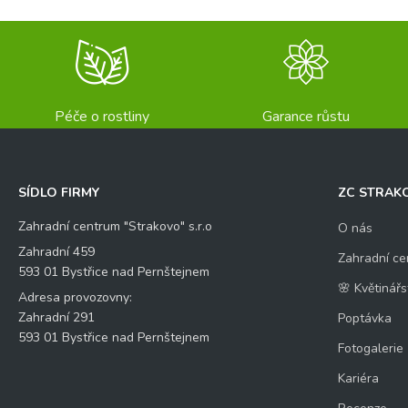
Péče o rostliny
Garance růstu
SÍDLO FIRMY
ZC STRAK
Zahradní centrum "Strakovo" s.r.o
O nás
Zahradní 459
Zahradní ce
593 01 Bystřice nad Pernštejnem
🌸 Květinářs
Adresa provozovny:
Zahradní 291
Poptávka
593 01 Bystřice nad Pernštejnem
Fotogalerie
Kariéra