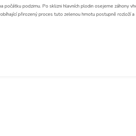
na počátku podzimu. Po sklizni hlavních plodin osejeme záhony vh
obíhající přirozený proces tuto zelenou hmotu postupně rozloží 