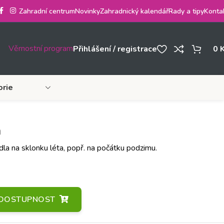
Zahradní centrum
Novinky
Zahradnický kalendář
Rady a tipy
Konta
Věrnostní program
Přihlášení / registrace
0
orie
a
la na sklonku léta, popř. na počátku podzimu.
A DOSTUPNOST