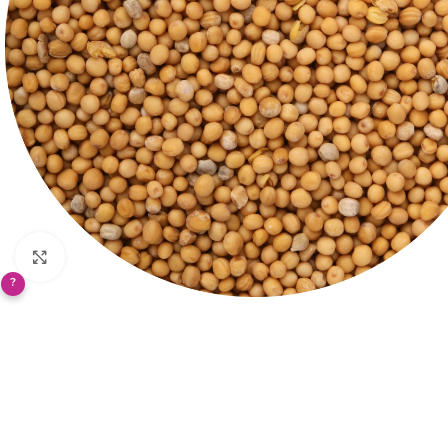
Klikněte pro zvětšení
?