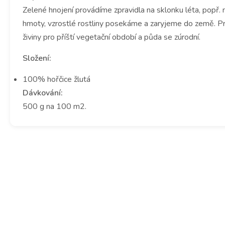
Zelené hnojení provádíme zpravidla na sklonku léta, popř. 
hmoty, vzrostlé rostliny posekáme a zaryjeme do země. Pr
živiny pro příští vegetační období a půda se zúrodní.
Složení:
100% hořčice žlutá
Dávkování:
500 g na 100 m2.