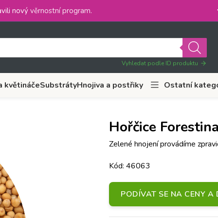
vili nový
věrnostní program
.
Vyhledat podle ID produktu
a květináče
Substráty
Hnojiva a postřiky
Ostatní kateg
Hořčice Forestin
Zelené hnojení provádíme zpravid
Kód: 46063
PODÍVAT SE NA CENY 