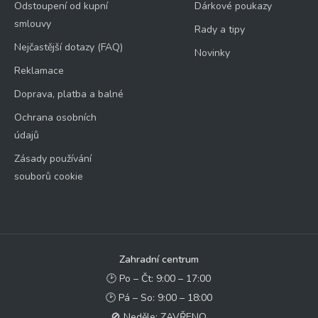
Odstoupení od kupní
Dárkové poukazy
smlouvy
Rady a tipy
Nejčastější dotazy (FAQ)
Novinky
Reklamace
Doprava, platba a balné
Ochrana osobních
údajů
Zásady používání
souborů cookie
Zahradní centrum
🕑 Po – Čt: 9:00 – 17:00
🕑 Pá – So: 9:00 – 18:00
🚫 Neděle: ZAVŘENO