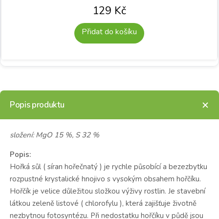
129
Kč
Přidat do košíku
Popis produktu
složení: MgO 15 %, S 32 %
Popis:
Hořká sůl ( síran hořečnatý ) je rychle působící a bezezbytku
rozpustné krystalické hnojivo s vysokým obsahem hořčíku.
Hořčík je velice důležitou složkou výživy rostlin. Je stavební
látkou zeleně listové ( chlorofylu ), která zajišťuje životně
nezbytnou fotosyntézu. Při nedostatku hořčíku v půdě jsou