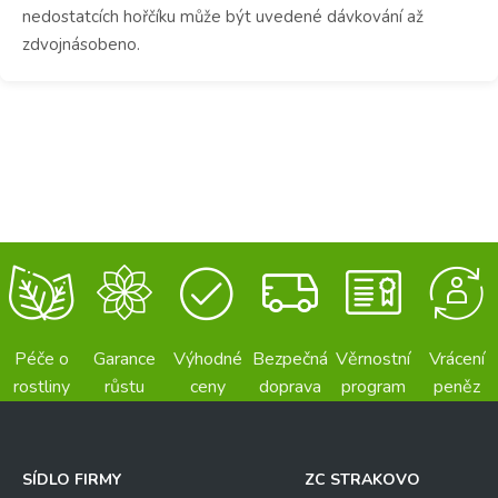
nedostatcích hořčíku může být uvedené dávkování až
zdvojnásobeno.
Péče o
Garance
Výhodné
Bezpečná
Věrnostní
Vrácení
rostliny
růstu
ceny
doprava
program
peněz
SÍDLO FIRMY
ZC STRAKOVO