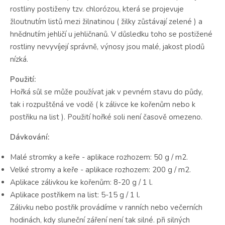
rostliny postiženy tzv. chlorózou, která se projevuje
žloutnutím listů mezi žilnatinou ( žilky zůstávají zelené ) a
hnědnutím jehličí u jehličnanů. V důsledku toho se postižené
rostliny nevyvíjejí správně, výnosy jsou malé, jakost plodů
nízká.
Použití:
Hořká sůl se může používat jak v pevném stavu do půdy,
tak i rozpuštěná ve vodě ( k zálivce ke kořenům nebo k
postřiku na list ). Použití hořké soli není časově omezeno.
Dávkování:
Malé stromky a keře - aplikace rozhozem: 50 g / m2.
Velké stromy a keře - aplikace rozhozem: 200 g / m2.
Aplikace zálivkou ke kořenům: 8-20 g / 1 l.
Aplikace postřikem na list: 5-15 g / 1 l.
Zálivku nebo postřik provádíme v ranních nebo večerních
hodinách, kdy sluneční záření není tak silné. při silných