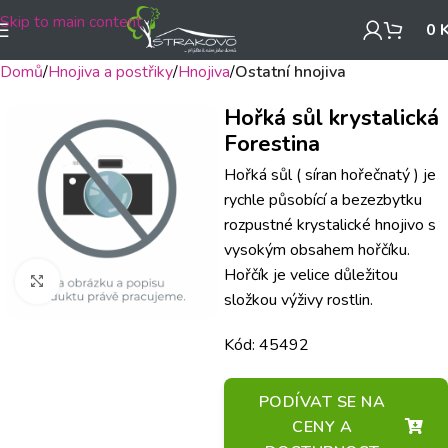
Skip to main content
0
Domů
Hnojiva a postřiky
Hnojiva
Ostatní hnojiva
Hořká sůl krystalická
Forestina
Hořká sůl ( síran hořečnatý ) je
rychle působící a bezezbytku
rozpustné krystalické hnojivo s
vysokým obsahem hořčíku.
Hořčík je velice důležitou
Klikněte pro zvětšení
složkou výživy rostlin.
Kód: 45492
PODÍVAT SE NA
CENY A