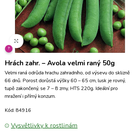
Klikněte pro zvětšení
?
Hrách zahr. – Avola velmi raný 50g
Velmi raná odrůda hrachu zahradního, od výsevu do sklizně
66 dnů. Porost dorůstá výšky 60 – 65 cm, lusk je rovný,
tupě zakončený, se 7 – 8 zrny, HTS 220g. Ideální pro
mražení i přímý konzum.
Kód: 84916
Vysvětlivky k rostlinám