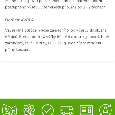
Máme-li k dispozici pouze jednu odrůdu, můžeme použít
postupného výsevu v termínech přibližně po 1- 2 týdnech.
Odrůda:
AVOLA
Velmi raná odrůda hrachu zahradního, od výsevu do sklizně
66 dnů. Porost dorůstá výšky 60 - 65 cm, lusk je rovný, tupě
zakončený, se 7 - 8 zrny, HTS 220g. Ideální pro mražení i
přímý konzum.