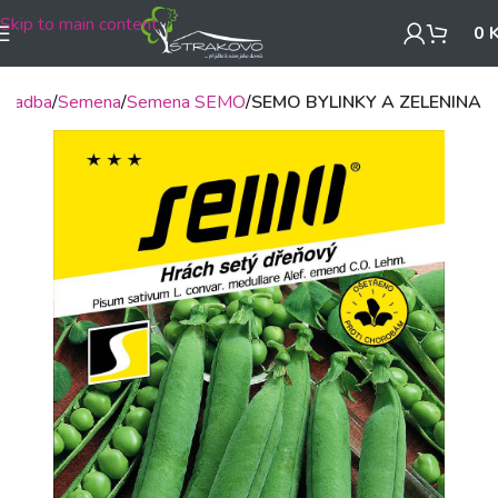
Skip to main content
0
, sadba
Semena
Semena SEMO
SEMO BYLINKY A ZELENINA