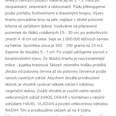
lehkých hlinitých půdách. Řadíme jej do 2. - 3. tratě po
okopaninách, zeleninách a obilovinách. Půdu přihnojujeme
podle potřeby fosforečnými a draselnými hnojivy. Výsev
hrachu provádíme brzy na jaře, nejlépe v druhé polovině
března až začátkem dubna. Vyséváme na připravený
pozemek do řádků vzdálených 15 - 30 cm, po jednotlivých
zrnech 4 -6 cm od sebe. Seje se 1.000.000 klíčivých semen
na hektar. Spotřeba osiva je 200 - 250 gramů na 10 m2.
Sejeme do hloubky 5 - 7 cm. Po vzejití udržujeme porost v
bezplevelném stavu. Ze škůdců hrachu je nejvýznamnější
mšice - kyjatka hrachová. Sklizeň zeleného hrášku probíhá
zhruba od poloviny června až do poloviny července podle
ranosti vysetých odrůd. Abychom dosáhli prodloužení
sklizně, je vhodné vysévat několik odrůd s odlišnou
vegetační dobou. Zvlášť vhodné je využití velmi raných
velkozrnných odrůd JUNOS, OSKAR v kombinaci s ranými
odrůdami HAVEL, VLADAN a pozdní velkozrnnou odrůdou
RADIM. Tím si prodloužíme sklizeň až na 4 týdny.