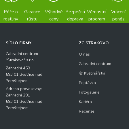
Péče o
Garance
Výhodné
Bezpečná
Věrnostní
Vrácení
rostliny
růstu
ceny
doprava
program
peněz
SÍDLO FIRMY
ZC STRAKOVO
Zahradní centrum
O nás
"Strakovo" s.r.o
Zahradní centrum
Zahradní 459
🌸 Květinářství
593 01 Bystřice nad
Pernštejnem
Poptávka
Adresa provozovny:
Fotogalerie
Zahradní 291
593 01 Bystřice nad
Kariéra
Pernštejnem
Recenze