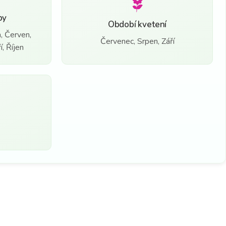
by
Období kvetení
, Červen,
Červenec, Srpen, Září
, Říjen