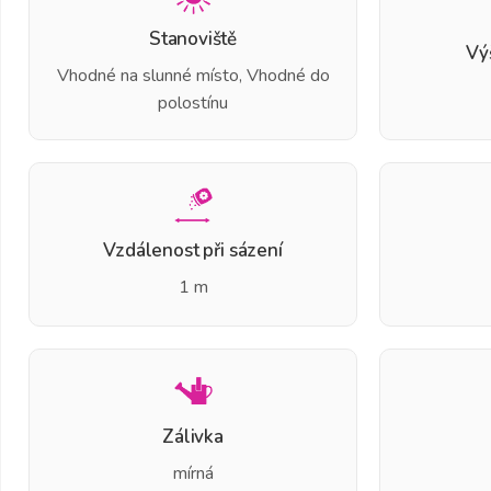
Stanoviště
Vý
Vhodné na slunné místo, Vhodné do
polostínu
Vzdálenost při sázení
1 m
Zálivka
mírná