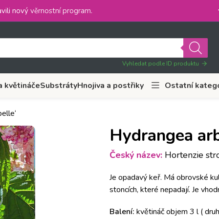
vili nový
věrnostní program
.
Vyhledat podle ID produktu
a květináče
Substráty
Hnojiva a postřiky
Ostatní kateg
elle‘
Hydrangea arb
Český název:
Hortenzie str
Je opadavý keř. Má obrovské kula
stoncích, které nepadají. Je vhod
Balení:
květináč objem 3 l ( dru