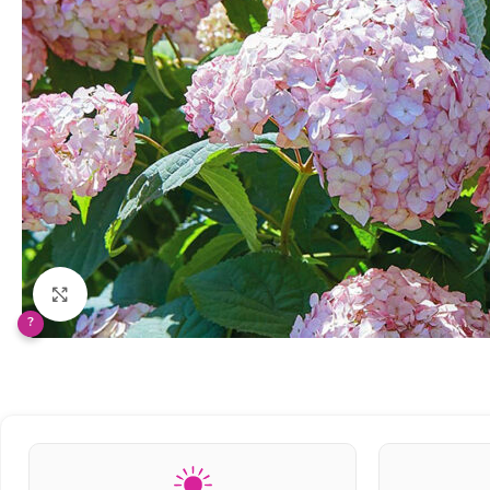
Klikněte pro zvětšení
?