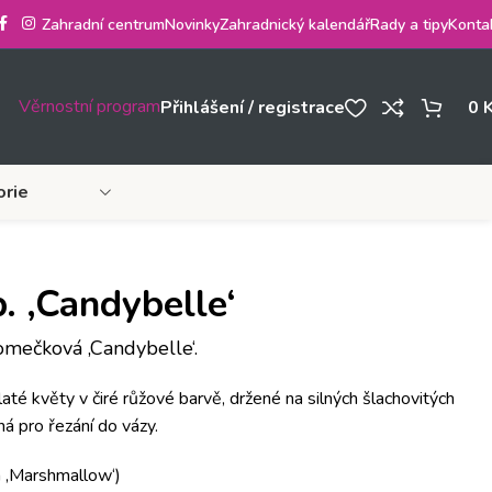
Zahradní centrum
Novinky
Zahradnický kalendář
Rady a tipy
Konta
Věrnostní program
Přihlášení / registrace
0
orie
. ‚Candybelle‘
omečková ‚Candybelle‘.
té květy v čiré růžové barvě, držené na silných šlachovitých
ná pro řezání do vázy.
h ‚Marshmallow‘)