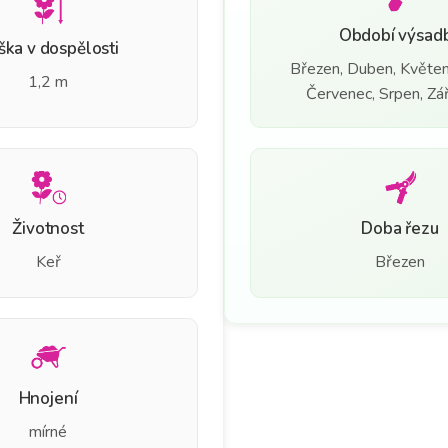
Období výsad
ška v dospělosti
Březen, Duben, Květen
1,2 m
Červenec, Srpen, Září
Životnost
Doba řezu
Keř
Březen
Hnojení
mírné