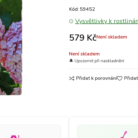
Kód: 59452
Vysvětlivky k rostliná
579
Kč
Není skladem
Není skladem
Přidat k porovnání
Přida