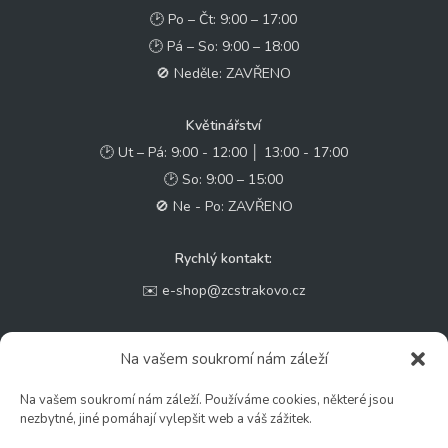
🕑 Po – Čt: 9:00 – 17:00
🕑 Pá – So: 9:00 – 18:00
🚫 Neděle: ZAVŘENO
Květinářství
🕑 Ut – Pá: 9:00 - 12:00 │ 13:00 - 17:00
🕑 So: 9:00 – 15:00
🚫 Ne - Po: ZAVŘENO
Rychlý kontakt:
✉️ e-shop@zcstrakovo.cz
Sledujte nás:
Na vašem soukromí nám záleží
Na vašem soukromí nám záleží. Používáme cookies, některé jsou
nezbytné, jiné pomáhají vylepšit web a váš zážitek.