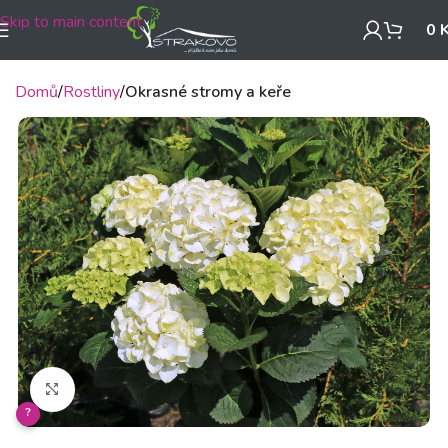
Skip to main content
0
Domů
Rostliny
Okrasné stromy a keře
Klikněte pro zvětšení
?