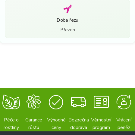
Doba řezu
Březen
Péče o
Garance
Výhodné
Bezpečná
Věrnostní
Vrácení
rostliny
růstu
ceny
doprava
program
peněz