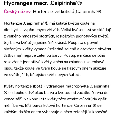
Hydrangea macr. ‚Caipirinha’®
Český název:
Hortenzie velkolistá ‚Caipirinha‘®.
Hortenzie ‚Caipirinha‘ ®
má kulaté květní koule na
dlouhých a vzpřímených větvích.
Velká květenství se skládají
z velkého množství plochých, rozložitých jednotlivých květů.
Její barva květů je jedinečně krásná.
Poupata s pevně
složenými květy vypadají středně zeleně a otevřené okvětní
lístky mají nejprve zelenou barvu.
Postupem času se plně
rozevřené jednotlivé květy změní na chladnou, zelenkavě
bílou, takže koule ve tvaru koule se každým dnem ukazuje
ve světlejších, bělejších květinových šatech.
Květy hortenzie (bot.)
Hydrangea macrophylla ‚Caipirinha‘
®
si dlouho udrží bílou barvu a kvetou od začátku června do
konce září.
Na konci léta květy této atraktivní odrůdy opět
mění barvu.
Bílá barva kulové hortenzie ‚Caipirinha‘ ® se
každým dalším dnem vybarvuje o něco zeleněji.
V konečné