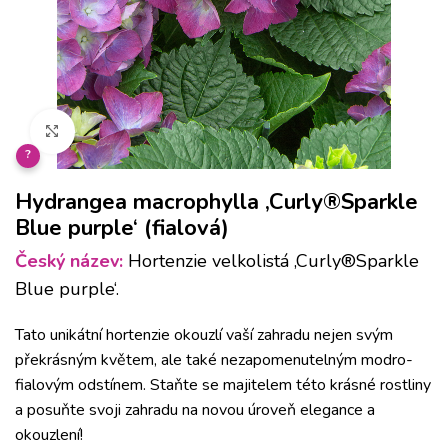
Klikněte pro zvětšení
?
Hydrangea macrophylla ‚Curly®Sparkle
Blue purple‘ (fialová)
Český název:
Hortenzie velkolistá ‚Curly®Sparkle
Blue purple‘.
Tato unikátní hortenzie okouzlí vaší zahradu nejen svým
překrásným květem, ale také nezapomenutelným modro-
fialovým odstínem. Staňte se majitelem této krásné rostliny
a posuňte svoji zahradu na novou úroveň elegance a
okouzlení!