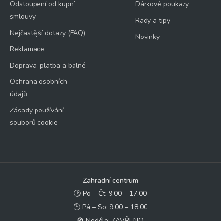
Odstoupení od kupní
Dárkové poukazy
smlouvy
Rady a tipy
Nejčastější dotazy (FAQ)
Novinky
Reklamace
Doprava, platba a balné
Ochrana osobních
údajů
Zásady používání
souborů cookie
Zahradní centrum
🕑 Po – Čt: 9:00 – 17:00
🕑 Pá – So: 9:00 – 18:00
🚫 Neděle: ZAVŘENO