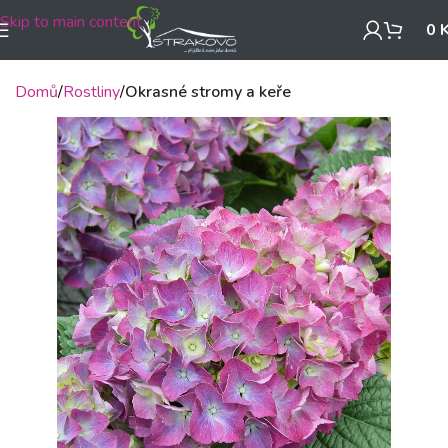
Skip to main content
0
Domů
Rostliny
Okrasné stromy a keře