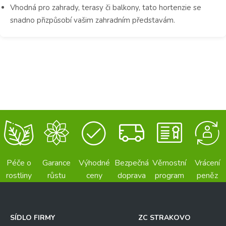
Vhodná pro zahrady, terasy či balkony, tato hortenzie se
snadno přizpůsobí vašim zahradním představám.
Péče o
Garance
Výhodné
Bezpečná
Věrnostní
Vrácení
rostliny
růstu
ceny
doprava
program
peněz
SÍDLO FIRMY
ZC STRAKOVO