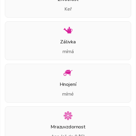
Keř
Zálivka
mírná
Hnojení
mírné
Mrazuvzdornost