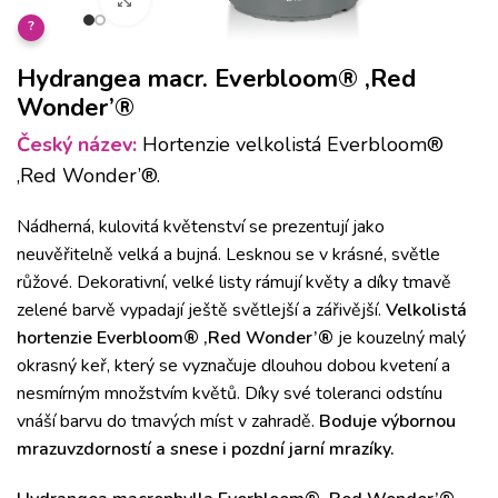
Klikněte pro zvětšení
?
Hydrangea macr. Everbloom® ‚Red
Wonder’®
Český název:
Hortenzie velkolistá Everbloom®
‚Red Wonder’®.
Nádherná, kulovitá květenství se prezentují jako
neuvěřitelně velká a bujná. Lesknou se v krásné, světle
růžové. Dekorativní, velké listy rámují květy a díky tmavě
zelené barvě vypadají ještě světlejší a zářivější.
Velkolistá
hortenzie Everbloom® ‚Red Wonder’®
je kouzelný malý
okrasný keř, který se vyznačuje dlouhou dobou kvetení a
nesmírným množstvím květů. Díky své toleranci odstínu
vnáší barvu do tmavých míst v zahradě.
Boduje výbornou
mrazuvzdorností a snese i pozdní jarní mrazíky.