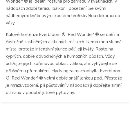
Wonder' ® je ideální rostlina pro zahradu v květináčích. V
nádobách zdobí terasu, balkon i posezení. Se svými
nádhernými květinovými koulemi tvoří skvělou dekoraci do
vázy.
Kulové hortenzii Everbloom ® 'Red Wonder' ® se daří na
částečně zastíněných a stinných místech. Nemá ráda slunná
místa, protože intenzivní slunce pálí její květy. Roste na
kyprých, dobře odvodněných a humózních půdách. Vždy
udržujte jejich kořenovou oblast vlhkou, ale vyhýbejte se
přílišnému přemokření. Hydrangea macrophylla Everbloom
® 'Red Wonder' ® velmi dobře snáší lehkou péči. Přestože
je mrazuvzdorná, při pěstování v nádobách ji dopřejte zimní
ochranu v podobě jutové pytloviny.