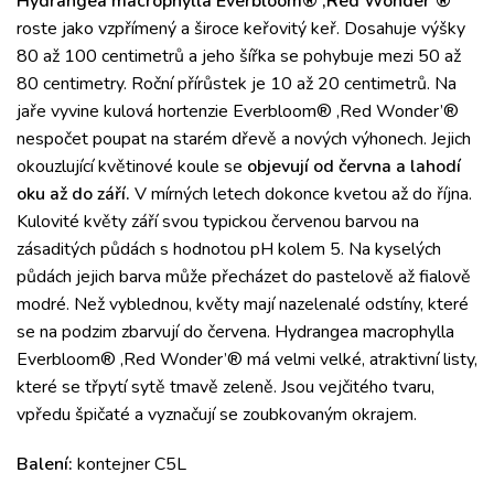
Hydrangea macrophylla Everbloom® ‚Red Wonder’®
roste jako vzpřímený a široce keřovitý keř. Dosahuje výšky
80 až 100 centimetrů a jeho šířka se pohybuje mezi 50 až
80 centimetry. Roční přírůstek je 10 až 20 centimetrů. Na
jaře vyvine kulová hortenzie Everbloom® ‚Red Wonder’®
nespočet poupat na starém dřevě a nových výhonech. Jejich
okouzlující květinové koule se
objevují od června a lahodí
oku až do září.
V mírných letech dokonce kvetou až do října.
Kulovité květy září svou typickou červenou barvou na
zásaditých půdách s hodnotou pH kolem 5. Na kyselých
půdách jejich barva může přecházet do pastelově až fialově
modré. Než vyblednou, květy mají nazelenalé odstíny, které
se na podzim zbarvují do červena. Hydrangea macrophylla
Everbloom® ‚Red Wonder’® má velmi velké, atraktivní listy,
které se třpytí sytě tmavě zeleně. Jsou vejčitého tvaru,
vpředu špičaté a vyznačují se zoubkovaným okrajem.
Balení:
kontejner C5L