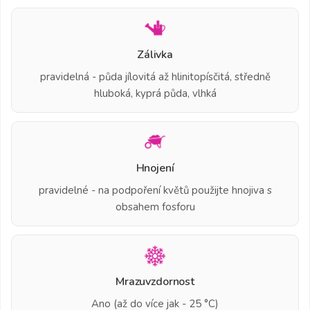
Zálivka
pravidelná - půda jílovitá až hlinitopísčitá, středně
hluboká, kyprá půda, vlhká
Hnojení
pravidelné - na podpoření květů použijte hnojiva s
obsahem fosforu
Mrazuvzdornost
Ano (až do více jak - 25 °C)