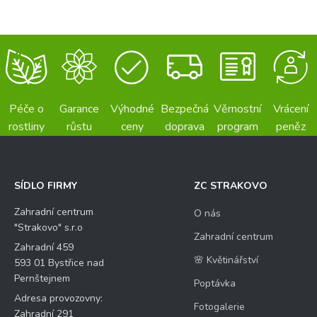
Péče o
Garance
Výhodné
Bezpečná
Věrnostní
Vrácení
rostliny
růstu
ceny
doprava
program
peněz
SÍDLO FIRMY
ZC STRAKOVO
Zahradní centrum
O nás
"Strakovo" s.r.o
Zahradní centrum
Zahradní 459
🌸 Květinářství
593 01 Bystřice nad
Pernštejnem
Poptávka
Adresa provozovny:
Fotogalerie
Zahradní 291