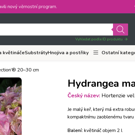
vili nový
věrnostní program
.
Vyhledat podle ID produktu
a květináče
Substráty
Hnojiva a postřiky
Ostatní kateg
fection’® 20–30 cm
Hydrangea mac
Český název:
Hortenzie velk
Je malý keř, který má extra robus
kompaktnímu zaoblenému tvaru j
Balení:
květináč objem 2 l