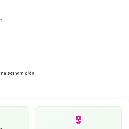
m
t na seznam přání
by