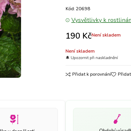
Kód: 20698
Vysvětlivky k rostliná
190
Kč
Není skladem
Není skladem
Přidat k porovnání
Přida
Období výsad