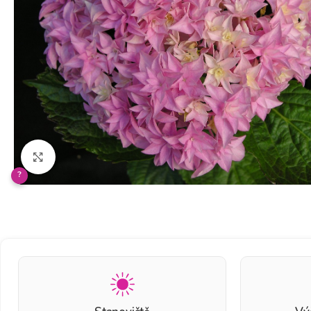
Klikněte pro zvětšení
?