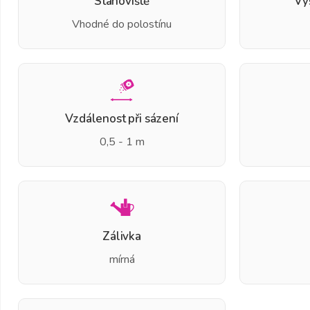
Stanoviště
Vý
Vhodné do polostínu
Vzdálenost při sázení
0,5 - 1 m
Zálivka
mírná