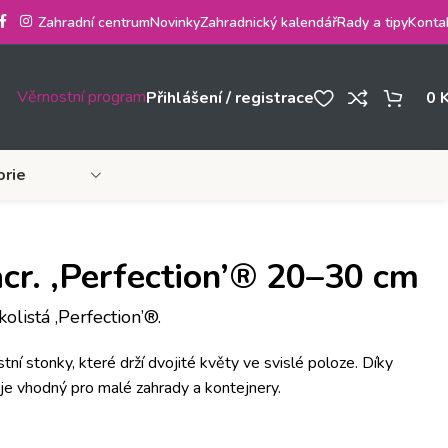
Zahradní centrum
Novinky
Zahradnický kalendář
Rady a tipy
Konta
Věrnostní program
Přihlášení / registrace
0
orie
r. ‚Perfection’® 20–30 cm
olistá ‚Perfection’®.
tní stonky, které drží dvojité květy ve svislé poloze. Díky
e vhodný pro malé zahrady a kontejnery.