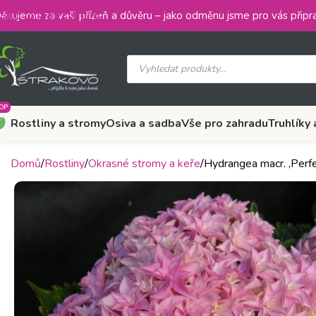
Skip to main content
ěkujeme za vaši přízeň a důvěru – jako odměnu jsme pro vás připra
OP
Rostliny a stromy
Osiva a sadba
Vše pro zahradu
Truhlíky 
Domů
Rostliny
Okrasné stromy a keře
Hydrangea macr. ‚Per