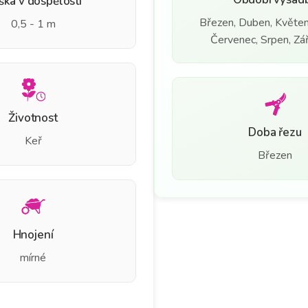
ška v dospělosti
Březen, Duben, Květen
0,5 - 1 m
Červenec, Srpen, Září
Životnost
Doba řezu
Keř
Březen
Hnojení
mírné