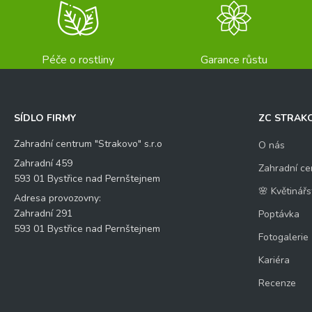
Péče o rostliny
Garance růstu
SÍDLO FIRMY
ZC STRAK
Zahradní centrum "Strakovo" s.r.o
O nás
Zahradní 459
Zahradní ce
593 01 Bystřice nad Pernštejnem
🌸 Květinářs
Adresa provozovny:
Zahradní 291
Poptávka
593 01 Bystřice nad Pernštejnem
Fotogalerie
Kariéra
Recenze