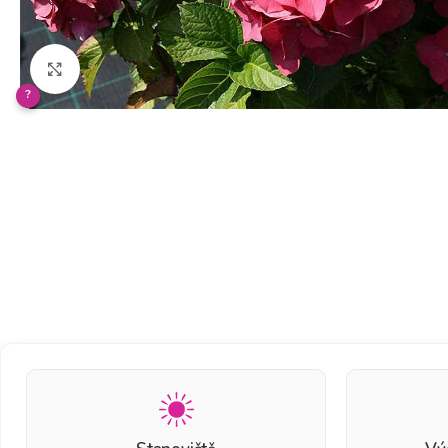
Klikněte pro zvětšení
?