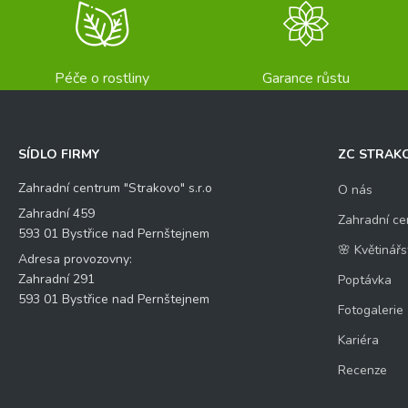
Péče o rostliny
Garance růstu
SÍDLO FIRMY
ZC STRAK
Zahradní centrum "Strakovo" s.r.o
O nás
Zahradní 459
Zahradní ce
593 01 Bystřice nad Pernštejnem
🌸 Květinářs
Adresa provozovny:
Zahradní 291
Poptávka
593 01 Bystřice nad Pernštejnem
Fotogalerie
Kariéra
Recenze