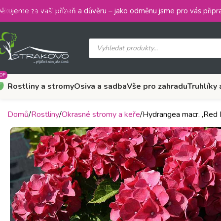
Skip to main content
ěkujeme za vaši přízeň a důvěru – jako odměnu jsme pro vás připra
OP
Rostliny a stromy
Osiva a sadba
Vše pro zahradu
Truhlíky 
Domů
Rostliny
Okrasné stromy a keře
Hydrangea macr. ‚Red