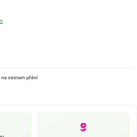
m
t na seznam přání
by