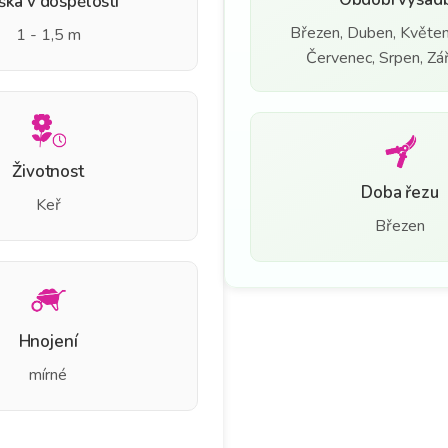
ška v dospělosti
Březen, Duben, Květen
1 - 1,5 m
Červenec, Srpen, Září
Životnost
Doba řezu
Keř
Březen
Hnojení
mírné