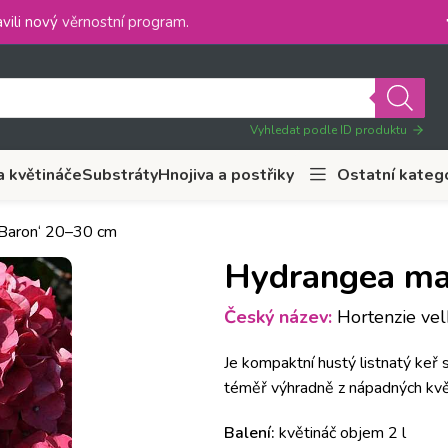
vili nový
věrnostní program
.
Vyhledat podle ID produktu
a květináče
Substráty
Hnojiva a postřiky
Ostatní kateg
 Baron‘ 20–30 cm
Hydrangea mac
Český název:
Hortenzie velk
Je kompaktní hustý listnatý keř 
téměř výhradně z nápadných kvě
Balení:
květináč objem 2 l