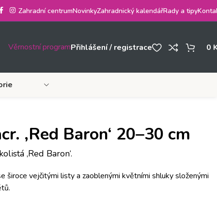
Zahradní centrum
Novinky
Zahradnický kalendář
Rady a tipy
Konta
Věrnostní program
Přihlášení / registrace
0
orie
r. ‚Red Baron‘ 20–30 cm
olistá ‚Red Baron‘.
se široce vejčitými listy a zaoblenými květními shluky složenými
tů.