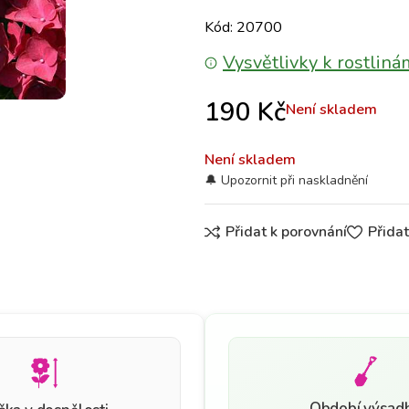
Kód: 20700
Vysvětlivky k rostliná
190
Kč
Není skladem
Není skladem
Přidat k porovnání
Přida
Období výsad