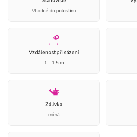
Stanoviště
Vý
Vhodné do polostínu
Vzdálenost při sázení
1 - 1,5 m
Zálivka
mírná