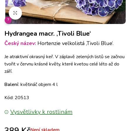
Klikněte pro zvětšení
?
Hydrangea macr. ‚Tivoli Blue‘
Český název:
Hortenzie velkolistá ‚Tivoli Blue‘.
Je atraktivní okrasný keř. V záplavě zelených listů se začnou
tvořit v červnu krásné květy, které kvetou celé léto až do
září.
Balení:
květináč objem 4 l
Kód: 20513
Vysvětlivky k rostlinám
389
Kč
Není skladem