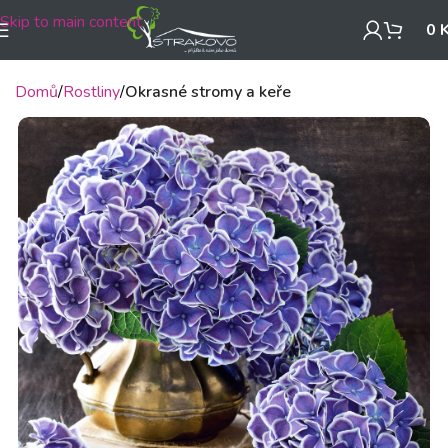
Skip to main content
0
Domů
Rostliny
Okrasné stromy a keře