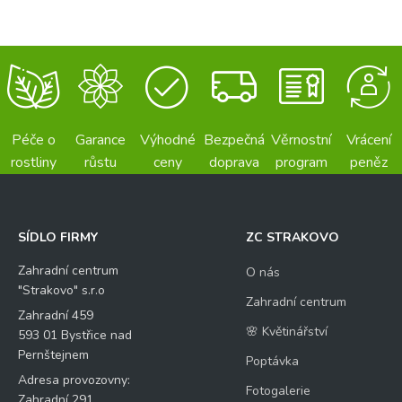
Péče o
Garance
Výhodné
Bezpečná
Věrnostní
Vrácení
rostliny
růstu
ceny
doprava
program
peněz
SÍDLO FIRMY
ZC STRAKOVO
Zahradní centrum
O nás
"Strakovo" s.r.o
Zahradní centrum
Zahradní 459
🌸 Květinářství
593 01 Bystřice nad
Pernštejnem
Poptávka
Adresa provozovny:
Fotogalerie
Zahradní 291