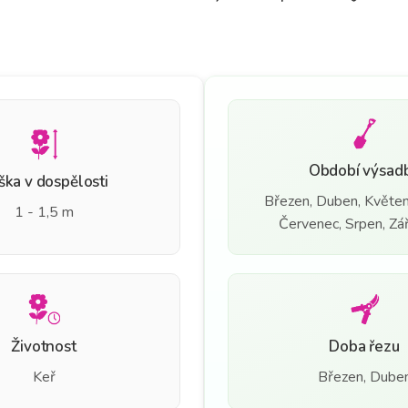
Období výsad
ška v dospělosti
Březen, Duben, Květen
1 - 1,5 m
Červenec, Srpen, Září
Životnost
Doba řezu
Keř
Březen, Dube