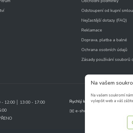
ntrum
Obchodní podmínky
tví
Odstoupení od kupní smlo
Nejčastější dotazy (FAQ)
Reklamace
Doprava, platba a balné
Ochrana osobních údajů
Zásady používání souborů 
Na vašem soukro
Na vašem soukromí nám z
vylepšit web a váš zážite
Rychlý kontakt:
0 - 12:00 │ 13:00 - 17:00
5:00
✉️ e-shop@zcstrakovo.cz
AVŘENO