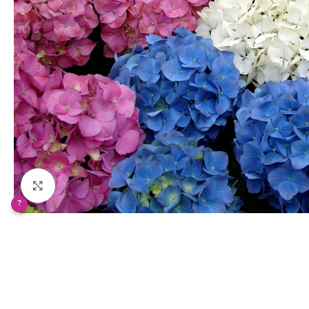
Klikněte pro zvětšení
?