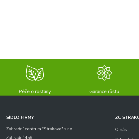
Péče o rostliny
Garance růstu
SÍDLO FIRMY
ZC STRAK
Zahradní centrum "Strakovo" s.r.o
O nás
Zahradní 459