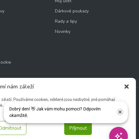
Můj účet
uvy
Dárkové poukazy
Rady a tipy
Novinky
cookie
mí nám záleží
áleží. Používáme cookies, některé jsou nezbytné, jiné pomáhají
k.
Sledujte nás:
Odmítnout
Příjmout