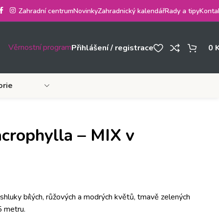
Zahradní centrum
Novinky
Zahradnický kalendář
Rady a tipy
Konta
Věrnostní program
Přihlášení / registrace
0
orie
rophylla – MIX v
shluky bílých, růžových a modrých květů, tmavě zelených
5 metru.