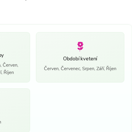
by
Období kvetení
, Červen,
Červen, Červenec, Srpen, Září, Říjen
, Říjen
n