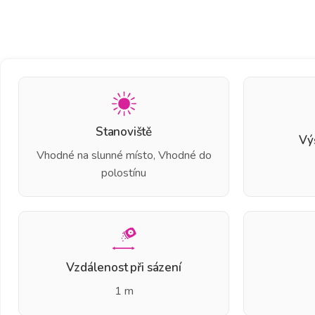
Stanoviště
Vý
Vhodné na slunné místo, Vhodné do
polostínu
Vzdálenost při sázení
1 m