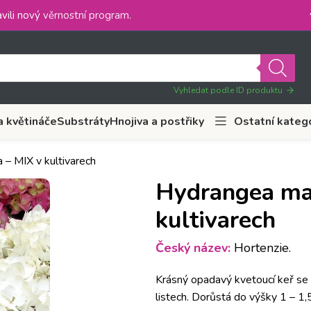
vili nový
věrnostní program
.
Vyhledat podle ID produktu
a květináče
Substráty
Hnojiva a postřiky
Ostatní kateg
 – MIX v kultivarech
Hydrangea mac
kultivarech
Český název:
Hortenzie.
Krásný opadavý kvetoucí keř se 
listech. Dorůstá do výšky 1 – 1,