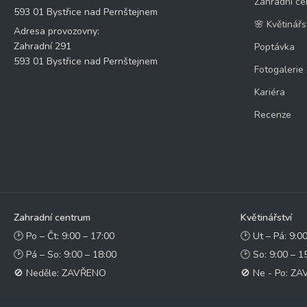
Zahradní ce
593 01 Bystřice nad Pernštejnem
🌸 Květinářs
Adresa provozovny:
Zahradní 291
Poptávka
593 01 Bystřice nad Pernštejnem
Fotogalerie
Kariéra
Recenze
Zahradní centrum
Květinářství
🕑 Po – Čt: 9:00 – 17:00
🕑 Ut – Pá: 9:0
🕑 Pá – So: 9:00 – 18:00
🕑 So: 9:00 – 1
🚫 Neděle: ZAVŘENO
🚫 Ne - Po: Z