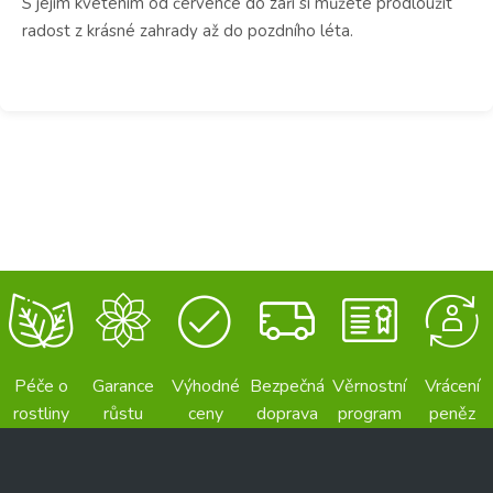
S jejím kvetením od července do září si můžete prodloužit
radost z krásné zahrady až do pozdního léta.
Péče o
Garance
Výhodné
Bezpečná
Věrnostní
Vrácení
rostliny
růstu
ceny
doprava
program
peněz