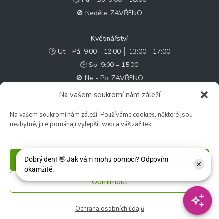
🚫 Neděle: ZAVŘENO
Květinářství
🕑 Ut – Pá: 9:00 - 12:00 │ 13:00 - 17:00
🕑 So: 9:00 – 15:00
🚫 Ne - Po: ZAVŘENO
Na vašem soukromí nám záleží
Rychlý kontakt:
Na vašem soukromí nám záleží. Používáme cookies, některé jsou
✉️ e-shop@zcstrakovo.cz
nezbytné, jiné pomáhají vylepšit web a váš zážitek.
Sledujte nás:
Příjmout
Odmítnout
© 2026 Zahradní centrum "Strakovo" s.r.o. – Všechna práva vyhrazena. |
Vytvořilo
inetio s. r. o.
Ochrana osobních údajů