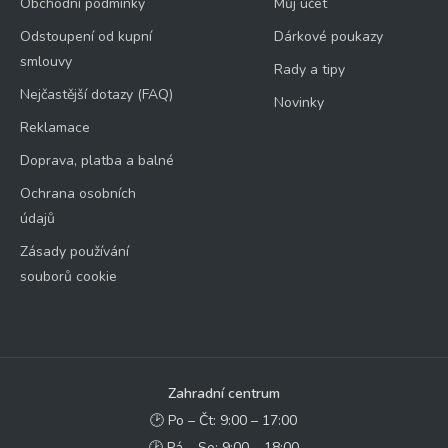
Obchodní podmínky
Můj účet
Odstoupení od kupní
Dárkové poukazy
smlouvy
Rady a tipy
Nejčastější dotazy (FAQ)
Novinky
Reklamace
Doprava, platba a balné
Ochrana osobních
údajů
Zásady používání
souborů cookie
Zahradní centrum
🕑 Po – Čt: 9:00 – 17:00
🕑 Pá – So: 9:00 – 18:00