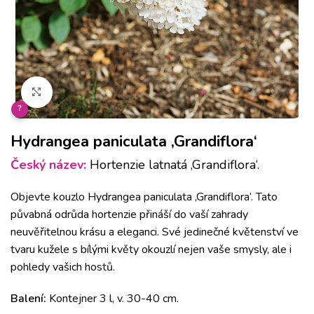
Klikněte pro zvětšení
?
Hydrangea paniculata ‚Grandiflora‘
Český název:
Hortenzie latnatá ‚Grandiflora‘.
Objevte kouzlo Hydrangea paniculata ‚Grandiflora‘. Tato
půvabná odrůda hortenzie přináší do vaší zahrady
neuvěřitelnou krásu a eleganci. Své jedinečné květenství ve
tvaru kužele s bílými květy okouzlí nejen vaše smysly, ale i
pohledy vašich hostů.
Balení:
Kontejner 3 l, v. 30-40 cm.