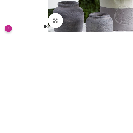
Klikněte pro zvětšení
?