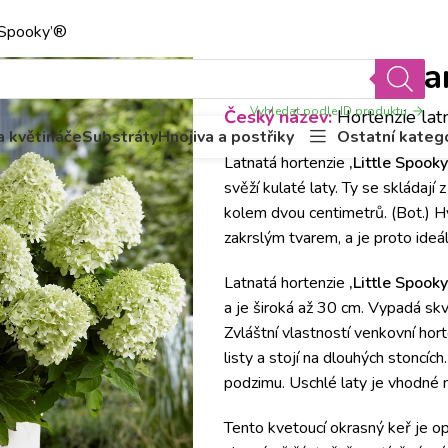
vili nový
věrnostní program
.
e Spooky’®
Hydrangea pan
Vyhledat podle ID produktu
Český název:
Hortenzie latn
a květináče
Substráty
Hnojiva a postřiky
Ostatní kateg
Latnatá hortenzie
‚Little Spook
svěží kulaté laty. Ty se skládají
kolem dvou centimetrů. (Bot.) 
zakrslým tvarem, a je proto ideá
Latnatá hortenzie
‚Little Spook
a je široká až 30 cm. Vypadá sk
Zvláštní vlastností venkovní hort
listy a stojí na dlouhých stoncíc
podzimu. Uschlé laty je vhodné n
Tento kvetoucí okrasný keř je op