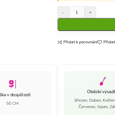
Přidat k porovnání
Přida
Období výsad
ška v dospělosti
Březen, Duben, Květen
50 CM
Červenec, Srpen, Září