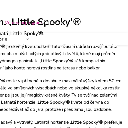
Zahradní centrum
Novinky
Zahradnický kalendář
Rady a tipy
Konta
. ‚Little Spooky’®
Věrnostní program
Přihlášení / registrace
0
atá ‚Little Spoky’®.
orie
y’®
je skvělý kvetoucí keř. Tato úžasná odrůda rozvíjí od léta
 z mnoha malých bílých jednotlivých květů, které mají průměr
Hydrangea paniculata
‚Little Spooky’®
září kompaktním
lní jako kontejnerová rostlina na terasu nebo balkon.
y’®
roste vzpřímeně a dosahuje maximální výšky kolem 50 cm
věle ve smíšených výsadbách nebo ve skupině několika rostlin.
enzie jsou její magicky krásné květy. Ty se tyčí nad zelenými
h. Latnatá hortenzie
‚Little Spooky’®
kvete od června do
eodřezávat až do jara, protože i přes zimu jsou ozdobné.
adavý a vytrvalý. Latnatá hortenzie ‚
Little Spooky’®
preferuje