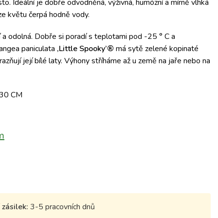
to. Ideální je dobře odvodněná, výživná, humózní a mírně vlhká
ze květu čerpá hodně vody.
í a odolná. Dobře si poradí s teplotami pod -25 ° C a
rangea paniculata
‚Little Spooky’®
má sytě zelené kopinaté
azňují její bílé laty. Výhony stříháme až u země na jaře nebo na
-30 CM
m
zásilek:
3-5 pracovních dnů