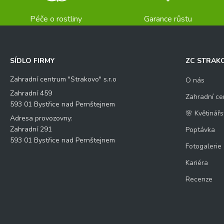
Péče o rostliny
Garance růstu
SÍDLO FIRMY
ZC STRAK
Zahradní centrum "Strakovo" s.r.o
O nás
Zahradní 459
Zahradní ce
593 01 Bystřice nad Pernštejnem
🌸 Květinářs
Adresa provozovny:
Zahradní 291
Poptávka
593 01 Bystřice nad Pernštejnem
Fotogalerie
Kariéra
Recenze