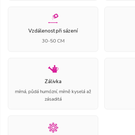
Vzdálenost při sázení
30-50 CM
Zálivka
mírná, půdá humózní, mírně kyselá až
zásaditá