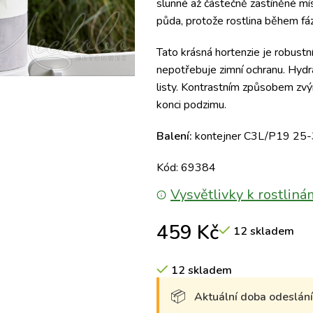
slunné až částečně zastíněné mís
půda, protože rostlina během fá
Tato krásná hortenzie je robustn
nepotřebuje zimní ochranu. Hyd
listy. Kontrastním způsobem zvýr
konci podzimu.
Balení:
kontejner C3L/P19 25
Kód: 69384
Vysvětlivky k rostliná
459
Kč
12 skladem
12 skladem
Aktuální doba odeslání 