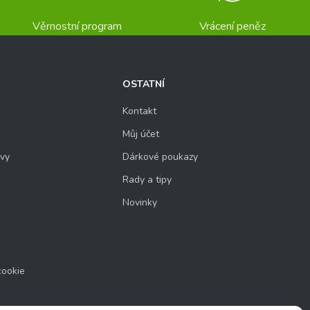
Věrnostní program
Vrácení peněz
OSTATNÍ
Kontakt
Můj účet
uvy
Dárkové poukazy
Rady a tipy
Novinky
cookie