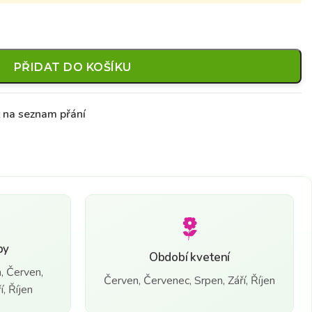
PŘIDAT DO KOŠÍKU
t na seznam přání
by
Období kvetení
, Červen,
Červen, Červenec, Srpen, Září, Říjen
, Říjen