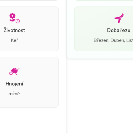
Životnost
Doba řezu
Keř
Březen, Duben, Li
Hnojení
mírné