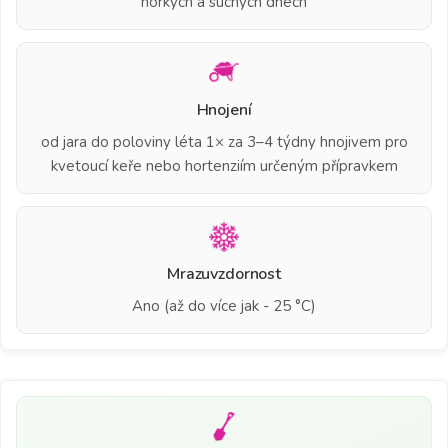
horkých a suchých dnech
Hnojení
od jara do poloviny léta 1× za 3–4 týdny hnojivem pro
kvetoucí keře nebo hortenziím určeným přípravkem
Mrazuvzdornost
Ano (až do více jak - 25 °C)