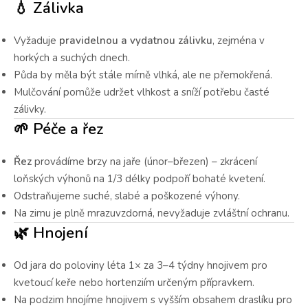
💧 Zálivka
Vyžaduje
pravidelnou a vydatnou zálivku
, zejména v
horkých a suchých dnech.
Půda by měla být stále mírně vlhká, ale ne přemokřená.
Mulčování pomůže udržet vlhkost a sníží potřebu časté
zálivky.
🌱 Péče a řez
Řez
provádíme brzy na jaře (únor–březen) – zkrácení
loňských výhonů na 1/3 délky podpoří bohaté kvetení.
Odstraňujeme suché, slabé a poškozené výhony.
Na zimu je plně mrazuvzdorná, nevyžaduje zvláštní ochranu.
🌿 Hnojení
Od jara do poloviny léta 1× za 3–4 týdny hnojivem pro
kvetoucí keře nebo hortenziím určeným přípravkem.
Na podzim hnojíme hnojivem s vyšším obsahem draslíku pro