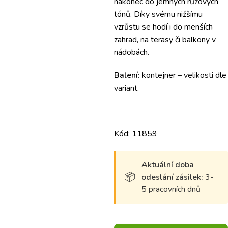
nakonec do jemných růžových
tónů. Díky svému nižšímu
vzrůstu se hodí i do menších
zahrad, na terasy či balkony v
nádobách.
Balení:
kontejner – velikosti dle
variant.
Kód: 11859
Aktuální doba
odeslání zásilek:
3-
5 pracovních dnů