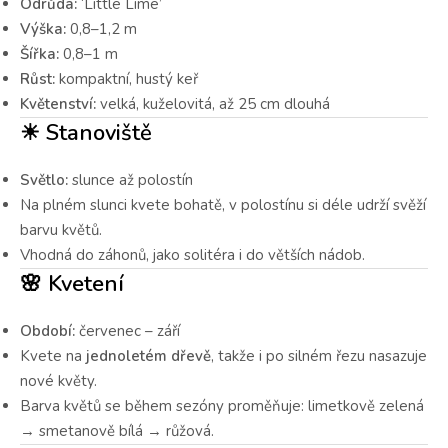
Odrůda:
‘Little Lime’
Výška:
0,8–1,2 m
Šířka:
0,8–1 m
Růst:
kompaktní, hustý keř
Květenství:
velká, kuželovitá, až 25 cm dlouhá
☀ Stanoviště
Světlo:
slunce až polostín
Na plném slunci kvete bohatě, v polostínu si déle udrží svěží
barvu květů.
Vhodná do záhonů, jako solitéra i do větších nádob.
🌸 Kvetení
Období:
červenec – září
Kvete na
jednoletém dřevě
, takže i po silném řezu nasazuje
nové květy.
Barva květů se během sezóny proměňuje: limetkově zelená
→ smetanově bílá → růžová.