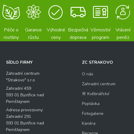
Péče o
Garance
Výhodné
Bezpečná
Věrnostní
Vrácení
rostliny
růstu
ceny
doprava
program
peněz
SÍDLO FIRMY
ZC STRAKOVO
Zahradní centrum
O nás
"Strakovo" s.r.o
Zahradní centrum
Zahradní 459
🌸 Květinářství
593 01 Bystřice nad
Pernštejnem
Poptávka
Adresa provozovny:
Fotogalerie
Zahradní 291
593 01 Bystřice nad
Kariéra
Pernštejnem
Recenze