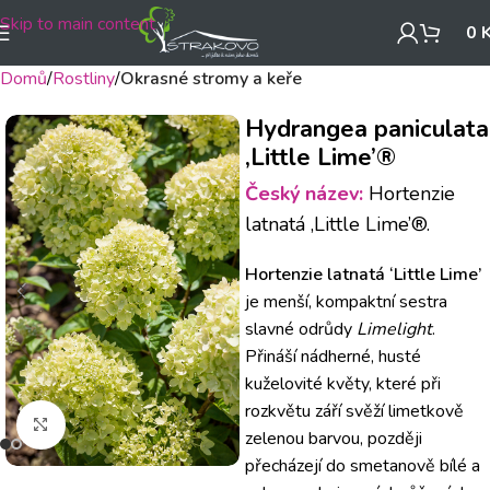
Skip to main content
0
Domů
Rostliny
Okrasné stromy a keře
Hydrangea paniculata
‚Little Lime’®
Český název:
Hortenzie
latnatá ‚Little Lime’®.
Hortenzie latnatá ‘Little Lime’
je menší, kompaktní sestra
slavné odrůdy
Limelight
.
Přináší nádherné, husté
kuželovité květy, které při
rozkvětu září svěží limetkově
Klikněte pro zvětšení
zelenou barvou, později
přecházejí do smetanově bílé a