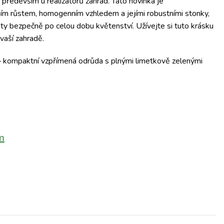
é především u realizátorů zahrad.
Tato novinka je
ím růstem, homogenním vzhledem a jejími robustními stonky,
ty bezpečně po celou dobu květenství. Užívejte si tuto krásku
vaší zahradě.
 kompaktní vzpřímená odrůda s plnými limetkově zelenými
m