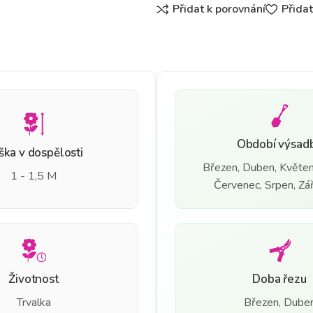
Přidat k porovnání
Přida
Období výsad
ška v dospělosti
Březen, Duben, Květen
1 - 1,5 M
Červenec, Srpen, Září
Životnost
Doba řezu
Trvalka
Březen, Dube