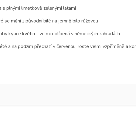
 s plnými limetkově zelenými latami
ré se mění z původní bílé na jemně bílo růžovou
akoby kytice květin - velmi oblíbená v německých zahradách
 létě a na podzim přechází v červenou, roste velmi vzpříměně a k