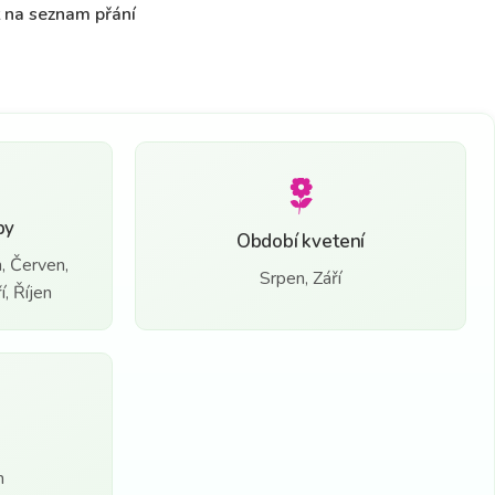
t na seznam přání
by
Období kvetení
, Červen,
Srpen, Září
, Říjen
n