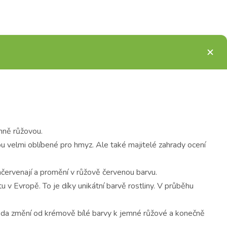
emně růžovou.
 velmi oblíbené pro hmyz. Ale také majitelé zahrady ocení
červenají a promění v růžově červenou barvu.
v Evropě. To je díky unikátní barvě rostliny. V průběhu
drůda změní od krémově bílé barvy k jemné růžové a konečně