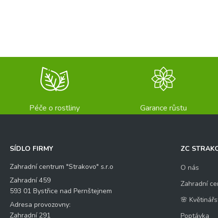
Křestní jméno
Příj
E-mail
*
Váš dotaz
*
*
V
Péče o rostliny
Garance růstu
á
š
K
o
SÍDLO FIRMY
ZC STRAK
n
t
Zahradní centrum "Strakovo" s.r.o
O nás
r
o
Kontrolní otázka
*
Zahradní 459
Zahradní ce
l
593 01 Bystřice nad Pernštejnem
n
🌸 Květinářs
Adresa provozovny:
í
10
Zahradní 291
Poptávka