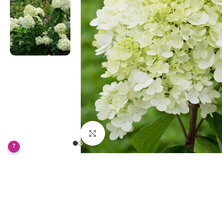
Klikněte pro zvětšení
?