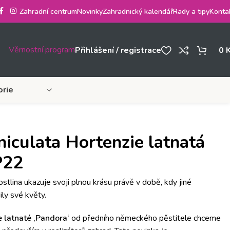
Zahradní centrum
Novinky
Zahradnický kalendář
Rady a tipy
Konta
Věrnostní program
Přihlášení / registrace
0
orie
iculata Hortenzie latnatá
P22
stlina ukazuje svoji plnou krásu právě v době, kdy jiné
ily své květy.
e latnaté ‚Pandora‘
od předního německého pěstitele chceme