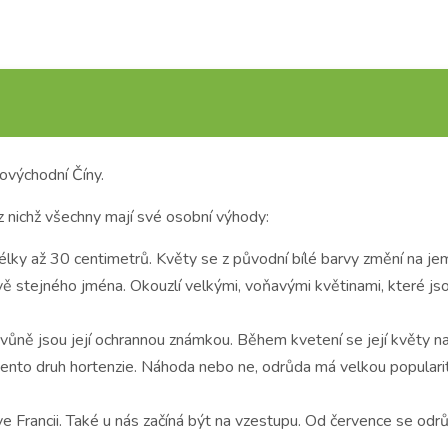
ovýchodní Číny.
z nichž všechny mají své osobní výhody:
délky až 30 centimetrů. Květy se z původní bílé barvy změní na j
tejného jména. Okouzlí velkými, voňavými květinami, které jsou
vůně jsou její ochrannou známkou. Během kvetení se její květy na
to druh hortenzie. Náhoda nebo ne, odrůda má velkou popularitu 
 ve Francii. Také u nás začíná být na vzestupu. Od července se o