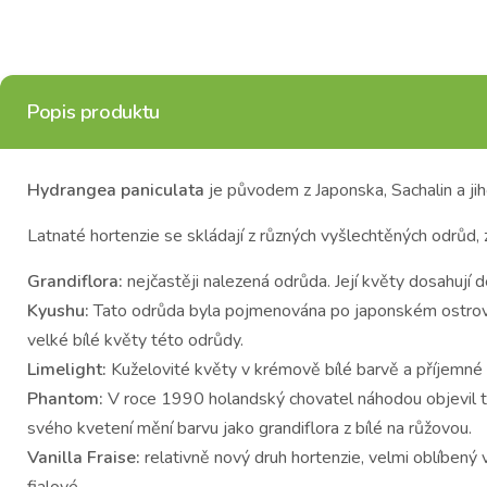
Popis produktu
Hydrangea paniculata
je původem z Japonska, Sachalin a jih
Latnaté hortenzie se skládají z různých vyšlechtěných odrůd, 
Grandiflora:
nejčastěji nalezená odrůda. Její květy dosahují 
Kyushu:
Tato odrůda byla pojmenována po japonském ostrově s
velké bílé květy této odrůdy.
Limelight:
Kuželovité květy v krémově bílé barvě a příjemné 
Phantom:
V roce 1990 holandský chovatel náhodou objevil ten
svého kvetení mění barvu jako grandiflora z bílé na růžovou.
Vanilla Fraise:
relativně nový druh hortenzie, velmi oblíbený
fialové.