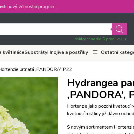
vili nový
věrnostní program
.
Vyhledat podle ID produktu
a květináče
Substráty
Hnojiva a postřiky
Ostatní kateg
Hortenzie latnatá ‚PANDORA‘, P22
Hydrangea pan
‚PANDORA‘, 
Hortenzie jako pozdní kvetoucí ro
kvetoucí rostliny již dávno odhod
S novým sortimentem
Hortenzi