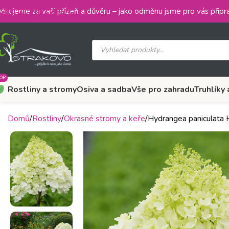
Skip to main content
ěkujeme za vaši přízeň a důvěru – jako odměnu jsme pro vás připra
OP
Rostliny a stromy
Osiva a sadba
Vše pro zahradu
Truhlíky 
Domů
Rostliny
Okrasné stromy a keře
Hydrangea paniculata 