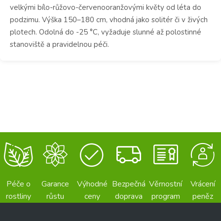
velkými bílo-růžovo-červenooranžovými květy od léta do
podzimu. Výška 150–180 cm, vhodná jako solitér či v živých
plotech. Odolná do -25 °C, vyžaduje slunné až polostinné
stanoviště a pravidelnou péči.
Péče o
Garance
Výhodné
Bezpečná
Věrnostní
Vrácení
rostliny
růstu
ceny
doprava
program
peněz