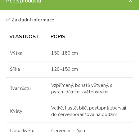
Popis produktu
✅
Základní informace
VLASTNOST
POPIS
Výška
150–180 cm
Šířka
120–150 cm
Vzpřímený, bohatě větvený, s
Tvar růstu
pyramidálními květenstvími
Velké, husté, bílé, postupně zbarvují
Květy
do červenooranžova na podzim
Doba květu
Červenec – říjen