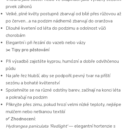
prvek záhonů
Velké, plné květy postupně zbarvují od bílé přes růžovou až
po červen…a na podzim nádherně zbarvují do oranžova
Dlouhé kvetení od léta do podzimu a odolnost vůči
chorobám
Elegantní i při řezání do vazeb nebo vázy
✂️
Tipy pro pěstování
Při výsadbě zajistěte kyprou, humózní a dobře odvlhčenou
půdu
Na jaře řez hlubší, aby se podpořil pevný tvar na příští
sezónu a bohaté květenství
Spolehněte se na různé odstíny barev, začínají na konci léta
a pokračují na podzim
Přikryjte přes zimu, pokud hrozí velmi nízké teploty, nejlépe
mulčem nebo netkanou textilií
✅ Zhodnocení:
Hydrangea paniculata 'Redlight'
— elegantní hortenzie s