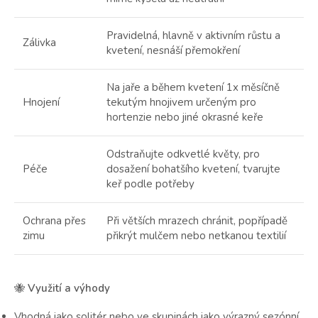
Pravidelná, hlavně v aktivním růstu a
Zálivka
kvetení, nesnáší přemokření
Na jaře a během kvetení 1x měsíčně
Hnojení
tekutým hnojivem určeným pro
hortenzie nebo jiné okrasné keře
Odstraňujte odkvetlé květy, pro
Péče
dosažení bohatšího kvetení, tvarujte
keř podle potřeby
Ochrana přes
Při větších mrazech chránit, popřípadě
zimu
přikrýt mulčem nebo netkanou textilií
🐝
Využití a výhody
Vhodná jako solitér nebo ve skupinách jako výrazný sezónní