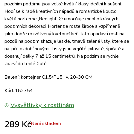
pozdním podzimu jsou velké květní klasy ideální k sušení.
Hodí se k řadě kreativních nápadů a romantické kouzlo
květů hortenzie ‚Redlight‘ ® umocňuje mnoho krásných
podzimních dekorací. Hortenzie roste široce a vzpřímeně
jako dobře rozvětvený kvetoucí keř. Tato opadavá rostlina
pozdě na podzim shazuje lesklé, tmavě zelené listy, které se
na jaře ozdobí novými. Listy jsou vejčité, pilovité, špičaté a
dosahují délky 7 až 15 centimetrů. Na podzim se rychle
zbarví do teplé žluté.
Balení:
kontejner C1,5/P15, v. 20-30 CM
Kód: 182754
Vysvětlivky k rostlinám
289
Kč
Není skladem