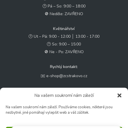
🕑 Pá – So: 9:00 – 18:00
🚫 Neděle: ZAVŘENO
Květinářství
🕑 Ut – Pá: 9:00 - 12:00 │ 13:00 - 17:00
🕑 So: 9:00 – 15:00
🚫 Ne - Po: ZAVŘENO
Rychlý kontakt:
✉️ e-shop@zcstrakovo.cz
Sledujte nás:
Na vašem soukromí nám záleží
Na vašem soukromí nám záleží. Používáme cookies, některé jsou
nezbytné, jiné pomáhají vylepšit web a váš zážitek.