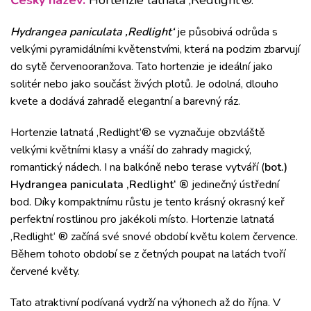
Český název:
Hortenzie latnatá ‚Redlight’®.
Hydrangea paniculata ‚Redlight‘
je působivá odrůda s
velkými pyramidálními květenstvími, která na podzim zbarvují
do sytě červenooranžova. Tato hortenzie je ideální jako
solitér nebo jako součást živých plotů. Je odolná, dlouho
kvete a dodává zahradě elegantní a barevný ráz.
Hortenzie latnatá ‚Redlight’® se vyznačuje obzvláště
velkými květními klasy a vnáší do zahrady magický,
romantický nádech. I na balkóně nebo terase vytváří (
bot.)
Hydrangea paniculata ‚Redlight‘ ®
jedinečný ústřední
bod. Díky kompaktnímu růstu je tento krásný okrasný keř
perfektní rostlinou pro jakékoli místo. Hortenzie latnatá
‚Redlight‘ ® začíná své snové období květu kolem července.
Během tohoto období se z četných poupat na latách tvoří
červené květy.
Tato atraktivní podívaná vydrží na výhonech až do října. V