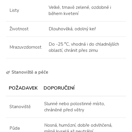
Velké, tmavě zelené, ozdobné i
Listy
během kvetení
Životnost
Dlouhověká, odolný keř
Do -25 °C, vhodná i do chladnějších
Mrazuvzdornost
oblastí, chránit přes zimu
🌿
Stanoviště a péče
POŽADAVEK
DOPORUČENÍ
Slunné nebo polostinné místo,
Stanoviště
chráněné před větry
Nosná, humózní, dobře odvlhčená,
Půda
mírně kyselá až neutrální