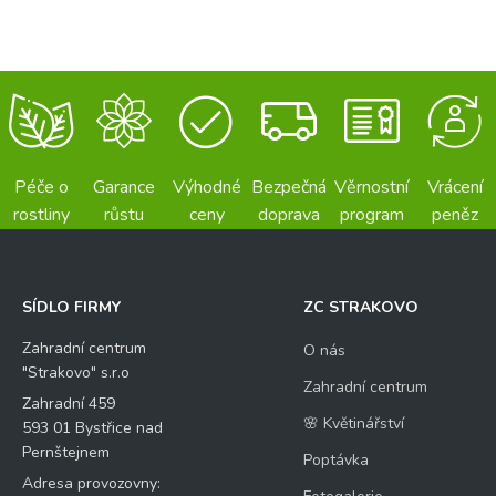
Péče o
Garance
Výhodné
Bezpečná
Věrnostní
Vrácení
rostliny
růstu
ceny
doprava
program
peněz
SÍDLO FIRMY
ZC STRAKOVO
Zahradní centrum
O nás
"Strakovo" s.r.o
Zahradní centrum
Zahradní 459
🌸 Květinářství
593 01 Bystřice nad
Pernštejnem
Poptávka
Adresa provozovny: