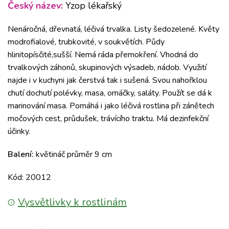
Český název:
Yzop lékařský
Nenáročná, dřevnatá, léčivá trvalka. Listy šedozelené. Květy
modrofialové, trubkovité, v soukvětích. Půdy
hlinitopísčité,sušší. Nemá ráda přemokření. Vhodná do
trvalkových záhonů, skupinových výsadeb, nádob. Využití
najde i v kuchyni jak čerstvá tak i sušená. Svou nahořklou
chutí dochutí polévky, masa, omáčky, saláty. Použít se dá k
marinování masa. Pomáhá i jako léčivá rostlina při zánětech
močových cest, průdušek, trávícího traktu. Má dezinfekční
účinky.
Balení:
květináč průměr 9 cm
Kód: 20012
Vysvětlivky k rostlinám