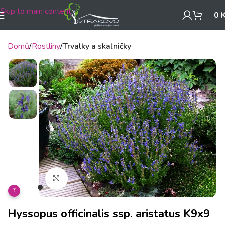
Skip to main content
0
Domů
Rostliny
Trvalky a skalničky
Klikněte pro zvětšení
?
Hyssopus officinalis ssp. aristatus K9x9