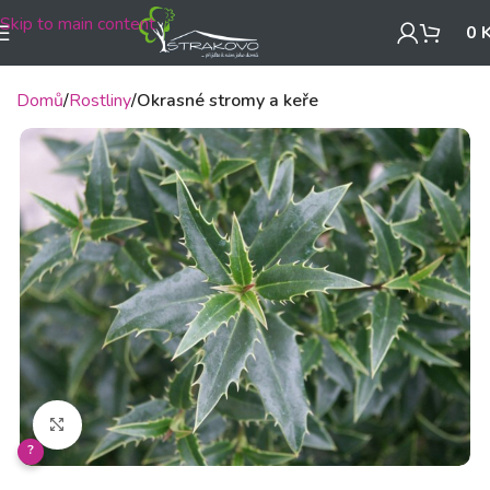
Skip to main content
0
Domů
Rostliny
Okrasné stromy a keře
Klikněte pro zvětšení
?