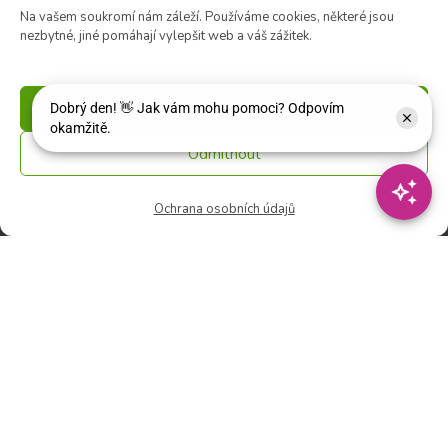
Na vašem soukromí nám záleží. Používáme cookies, některé jsou
souborů cookie
nezbytné, jiné pomáhají vylepšit web a váš zážitek.
Příjmout
Zahradní centrum
Odmítnout
🕑 Po – Čt: 9:00 – 17:00
🕑 Pá – So: 9:00 – 18:00
Ochrana osobních údajů
🚫 Neděle: ZAVŘENO
Květinářství
🕑 Ut – Pá: 9:00 - 12:00 │ 13:00 - 17:00
🕑 So: 9:00 – 15:00
🚫 Ne - Po: ZAVŘENO
Rychlý kontakt:
✉️ e-shop@zcstrakovo.cz