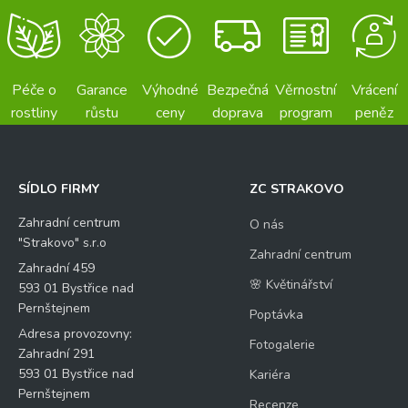
Péče o
Garance
Výhodné
Bezpečná
Věrnostní
Vrácení
rostliny
růstu
ceny
doprava
program
peněz
SÍDLO FIRMY
ZC STRAKOVO
Zahradní centrum
O nás
"Strakovo" s.r.o
Zahradní centrum
Zahradní 459
🌸 Květinářství
593 01 Bystřice nad
Pernštejnem
Poptávka
Adresa provozovny:
Fotogalerie
Zahradní 291
593 01 Bystřice nad
Kariéra
Pernštejnem
Recenze