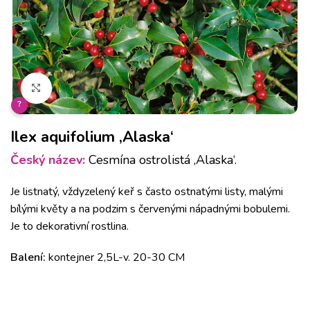
Klikněte pro zvětšení
?
Ilex aquifolium ‚Alaska‘
Český název:
Cesmína ostrolistá ‚Alaska‘.
Je listnatý, vždyzelený keř s často ostnatými listy, malými
bílými květy a na podzim s červenými nápadnými bobulemi.
Je to dekorativní rostlina.
Balení:
kontejner 2,5L-v. 20-30 CM