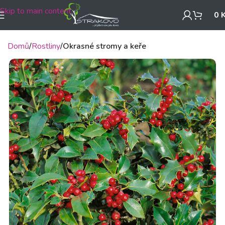
Skip to main content
0
Domů
Rostliny
Okrasné stromy a keře