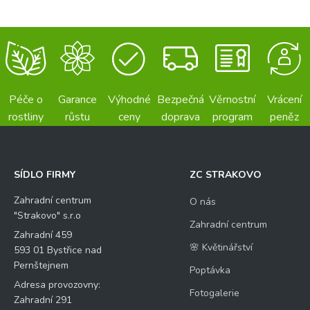
Péče o
Garance
Výhodné
Bezpečná
Věrnostní
Vrácení
rostliny
růstu
ceny
doprava
program
peněz
SÍDLO FIRMY
ZC STRAKOVO
Zahradní centrum
O nás
"Strakovo" s.r.o
Zahradní centrum
Zahradní 459
🌸 Květinářství
593 01 Bystřice nad
Pernštejnem
Poptávka
Adresa provozovny:
Fotogalerie
Zahradní 291