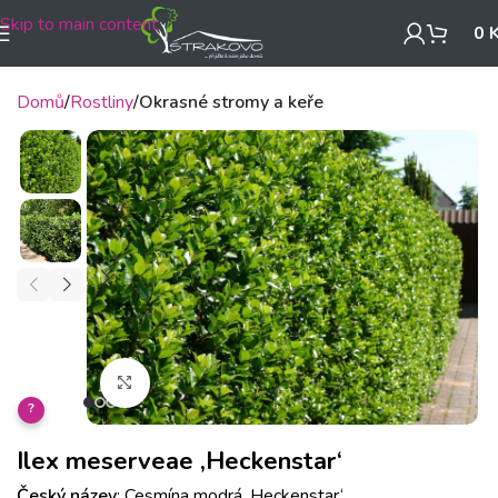
Skip to main content
0
Domů
Rostliny
Okrasné stromy a keře
Klikněte pro zvětšení
?
Ilex meserveae ‚Heckenstar‘
Český název
: Cesmína modrá ‚Heckenstar‘.