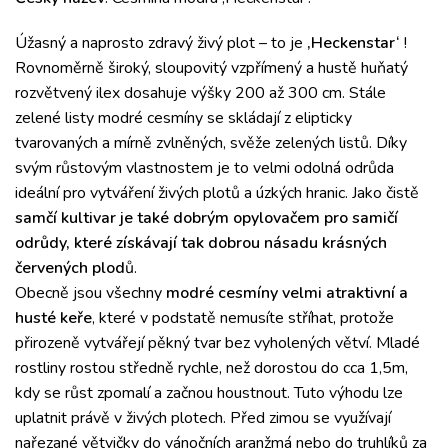
Úžasný a naprosto zdravý živý plot – to je
‚Heckenstar‘
!
Rovnoměrně široký, sloupovitý vzpřímený a hustě huňatý
rozvětvený ilex dosahuje výšky 200 až 300 cm.
Stále
zelené listy modré cesmíny se skládají z elipticky
tvarovaných a mírně zvlněných, svěže zelených listů.
Díky
svým růstovým vlastnostem je to velmi odolná odrůda
ideální pro vytváření živých plotů a úzkých hranic.
Jako čistě
samčí kultivar je také dobrým opylovačem pro samičí
odrůdy, které získávají tak dobrou násadu krásných
červených plod
ů.
Obecně jsou všechny
modré cesmíny velmi atraktivní a
husté keře
, které v podstatě nemusíte stříhat, protože
přirozeně vytvářejí pěkný tvar bez vyholených větví. Mladé
rostliny rostou středně rychle, než dorostou do cca 1,5m,
kdy se růst zpomalí a začnou houstnout. Tuto výhodu lze
uplatnit právě v živých plotech. Před zimou se využívají
nařezané větvičky do vánočních aranžmá nebo do truhlíků za