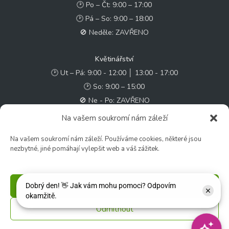
🕑 Po – Čt: 9:00 – 17:00
🕑 Pá – So: 9:00 – 18:00
🚫 Neděle: ZAVŘENO
Květinářství
🕑 Ut – Pá: 9:00 - 12:00 │ 13:00 - 17:00
🕑 So: 9:00 – 15:00
🚫 Ne - Po: ZAVŘENO
Na vašem soukromí nám záleží
Rychlý kontakt:
Na vašem soukromí nám záleží. Používáme cookies, některé jsou
✉️ e-shop@zcstrakovo.cz
nezbytné, jiné pomáhají vylepšit web a váš zážitek.
Sledujte nás:
Příjmout
Odmítnout
© 2026 Zahradní centrum "Strakovo" s.r.o. – Všechna práva vyhrazena. |