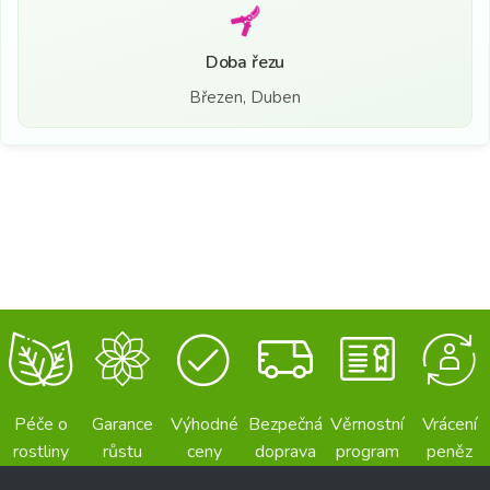
Doba řezu
Březen, Duben
Péče o
Garance
Výhodné
Bezpečná
Věrnostní
Vrácení
rostliny
růstu
ceny
doprava
program
peněz