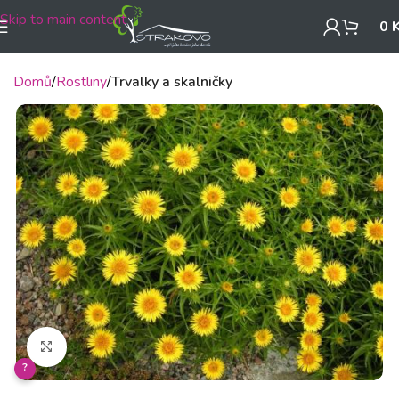
Skip to main content
0
Domů
Rostliny
Trvalky a skalničky
Klikněte pro zvětšení
?