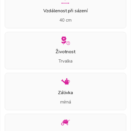
Vzdálenost při sázení
40 cm
Životnost
Trvalka
Zálivka
mírná