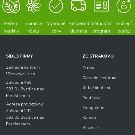
Péče o
Garance
Výhodné
Bezpečná
Věrnostní
Vrácení
rostliny
růstu
ceny
doprava
program
peněz
SÍDLO FIRMY
ZC STRAKOVO
Zahradní centrum
O nás
"Strakovo" s.r.o
Zahradní centrum
Zahradní 459
🌸 Květinářství
593 01 Bystřice nad
Pernštejnem
Poptávka
Adresa provozovny:
Fotogalerie
Zahradní 291
593 01 Bystřice nad
Kariéra
Pernštejnem
Recenze