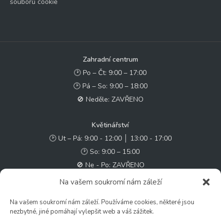
souborů cookie
Zahradní centrum
🕑 Po – Čt: 9:00 – 17:00
🕑 Pá – So: 9:00 – 18:00
🚫 Neděle: ZAVŘENO
Květinářství
🕑 Ut – Pá: 9:00 - 12:00 │ 13:00 - 17:00
🕑 So: 9:00 – 15:00
🚫 Ne - Po: ZAVŘENO
Na vašem soukromí nám záleží
Rychlý kontakt:
Na vašem soukromí nám záleží. Používáme cookies, některé jsou
✉️ e-shop@zcstrakovo.cz
nezbytné, jiné pomáhají vylepšit web a váš zážitek.