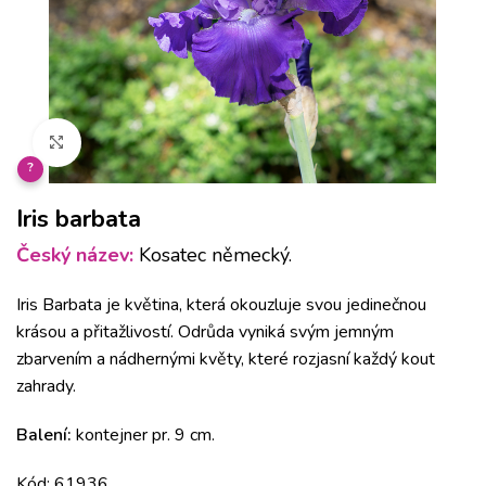
Klikněte pro zvětšení
?
Iris barbata
Český název:
Kosatec německý.
Iris Barbata je květina, která okouzluje svou jedinečnou
krásou a přitažlivostí. Odrůda vyniká svým jemným
zbarvením a nádhernými květy, které rozjasní každý kout
zahrady.
Balení:
kontejner pr. 9 cm.
Kód: 61936