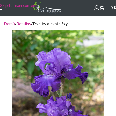
Skip to main content
0
Domů
Rostliny
Trvalky a skalničky