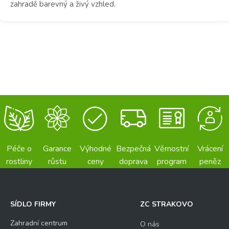
zahradě barevný a živý vzhled.
Péče o
Garance
Výhodné
Bezpečná
Věrnostní
Vrácení
rostliny
růstu
ceny
doprava
program
peněz
SÍDLO FIRMY
ZC STRAKOVO
Zahradní centrum
O nás