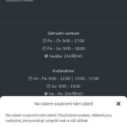
souborů cookie
Zahradní centrum
🕑 Po – Čt: 9:00 – 17:00
🕑 Pá – So: 9:00 – 18:00
🚫 Neděle: ZAVŘENO
Květinářství
🕑 Ut – Pá: 9:00 - 12:00 │ 13:00 - 17:00
🕑 So: 9:00 – 15:00
🚫 Ne - Po: ZAVŘENO
Na vašem soukromí nám záleží
Rychlý kontakt:
Na vašem soukromí nám záleží. Používáme cookies, některé jsou
✉️ e-shop@zcstrakovo.cz
nezbytné, jiné pomáhají vylepšit web a váš zážitek.