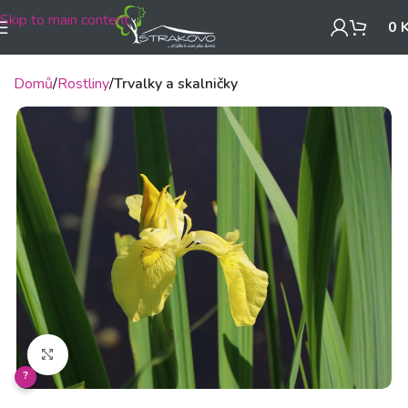
Skip to main content
0
Domů
Rostliny
Trvalky a skalničky
Klikněte pro zvětšení
?