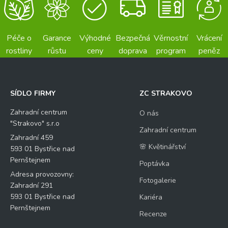
Péče o
Garance
Výhodné
Bezpečná
Věrnostní
Vrácení
rostliny
růstu
ceny
doprava
program
peněz
SÍDLO FIRMY
ZC STRAKOVO
Zahradní centrum
O nás
"Strakovo" s.r.o
Zahradní centrum
Zahradní 459
🌸 Květinářství
593 01 Bystřice nad
Pernštejnem
Poptávka
Adresa provozovny:
Fotogalerie
Zahradní 291
593 01 Bystřice nad
Kariéra
Pernštejnem
Recenze