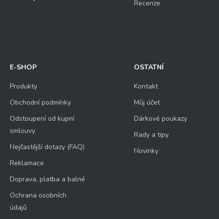
Recenze
=
E-SHOP
OSTATNÍ
Odeslat
Produkty
Kontakt
Obchodní podmínky
Můj účet
Odstoupení od kupní
Dárkové poukazy
smlouvy
Rady a tipy
Nejčastější dotazy (FAQ)
Novinky
Reklamace
Doprava, platba a balné
Ochrana osobních
údajů