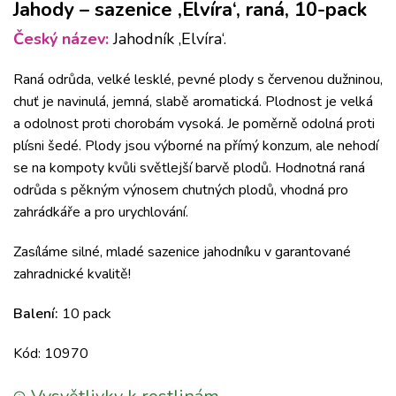
Jahody – sazenice ‚Elvíra‘, raná, 10-pack
Český název:
Jahodník ‚Elvíra‘.
Raná odrůda, velké lesklé, pevné plody s červenou dužninou,
chuť je navinulá, jemná, slabě aromatická. Plodnost je velká
a odolnost proti chorobám vysoká. Je poměrně odolná proti
plísni šedé. Plody jsou výborné na přímý konzum, ale nehodí
se na kompoty kvůli světlejší barvě plodů. Hodnotná raná
odrůda s pěkným výnosem chutných plodů, vhodná pro
zahrádkáře a pro urychlování.
Zasíláme silné, mladé sazenice jahodníku v garantované
zahradnické kvalitě!
Balení:
10 pack
Kód: 10970