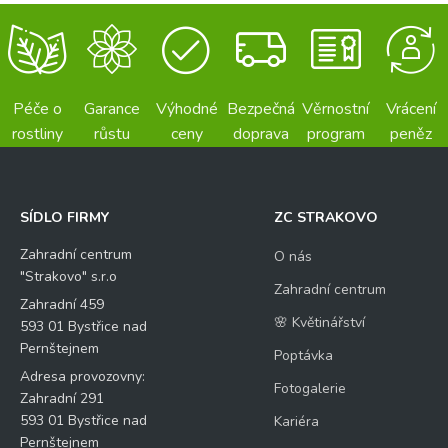
Křestní jméno
Příjmení
t
r
E-mail
*
o
l
n
í
Péče o
Garance
Výhodné
Bezpečná
Věrnostní
Vrácení
J
rostliny
růstu
ceny
doprava
program
peněz
Váš dotaz
*
m
é
n
o
SÍDLO FIRMY
ZC STRAKOVO
Zahradní centrum
O nás
"Strakovo" s.r.o
Zahradní centrum
Zahradní 459
🌸 Květinářství
Kontrolní otázka
*
593 01 Bystřice nad
Pernštejnem
Poptávka
Adresa provozovny:
Fotogalerie
12
Zahradní 291
*
593 01 Bystřice nad
Kariéra
Pernštejnem
2