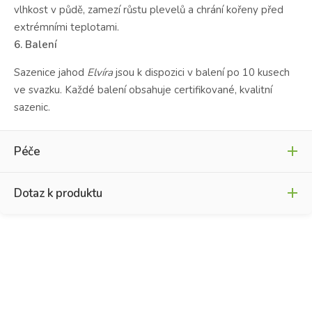
vlhkost v půdě, zamezí růstu plevelů a chrání kořeny před
extrémními teplotami.
6. Balení
Sazenice jahod
Elvíra
jsou k dispozici v balení po 10 kusech
ve svazku. Každé balení obsahuje certifikované, kvalitní
sazenic.
Péče
Dotaz k produktu
Návod na pěstování
Jméno
*
*
K
o
n