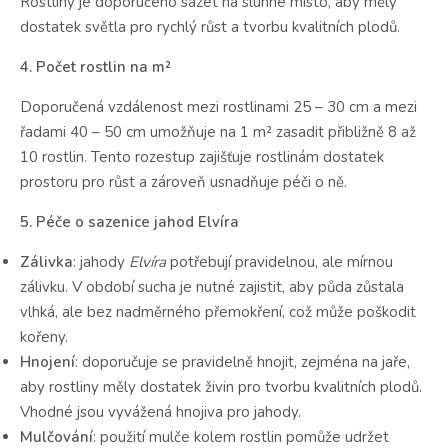
Rostliny je doporučeno sázet na slunné místo, aby měly
dostatek světla pro rychlý růst a tvorbu kvalitních plodů.
4. Počet rostlin na m²
Doporučená vzdálenost mezi rostlinami 25 – 30 cm a mezi
řadami 40 – 50 cm umožňuje na 1 m² zasadit přibližně 8 až
10 rostlin. Tento rozestup zajišťuje rostlinám dostatek
prostoru pro růst a zároveň usnadňuje péči o ně.
5. Péče o sazenice jahod Elvíra
Zálivka
: jahody
Elvíra
potřebují pravidelnou, ale mírnou
zálivku. V období sucha je nutné zajistit, aby půda zůstala
vlhká, ale bez nadměrného přemokření, což může poškodit
kořeny.
Hnojení
: doporučuje se pravidelně hnojit, zejména na jaře,
aby rostliny měly dostatek živin pro tvorbu kvalitních plodů.
Vhodné jsou vyvážená hnojiva pro jahody.
Mulčování
: použití mulče kolem rostlin pomůže udržet