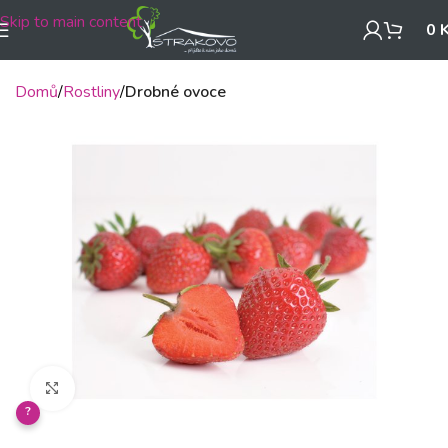
Skip to main content
0
Domů
Rostliny
Drobné ovoce
Klikněte pro zvětšení
?