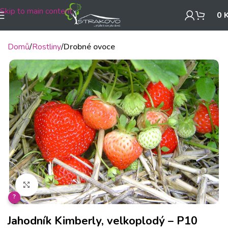
Skip to main content
0
Domů
Rostliny
Drobné ovoce
Klikněte pro zvětšení
?
Jahodník Kimberly, velkoplodý – P10