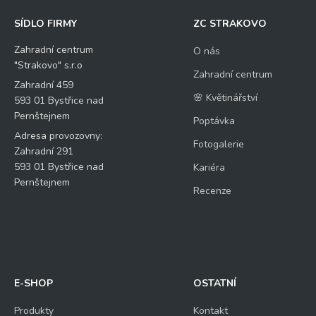
í
SÍDLO FIRMY
ZC STRAKOVO
Zahradní centrum
O nás
"Strakovo" s.r.o
Zahradní centrum
Zahradní 459
🌸 Květinářství
Kontrolní otázka
*
593 01 Bystřice nad
Pernštejnem
Poptávka
Adresa provozovny:
Fotogalerie
3
Zahradní 291
+
593 01 Bystřice nad
Kariéra
Pernštejnem
1
Recenze
=
E-SHOP
OSTATNÍ
Odeslat
Produkty
Kontakt