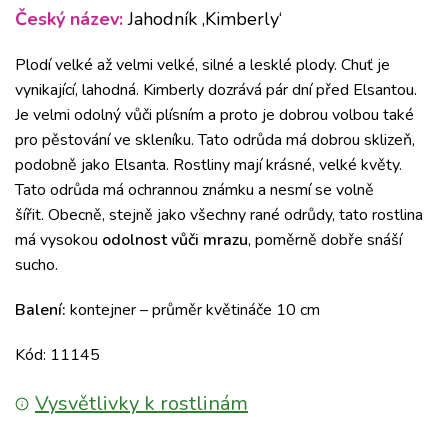
Český název:
Jahodník ‚Kimberly‘
Plodí velké až velmi velké, silné a lesklé plody. Chuť je
vynikající, lahodná. Kimberly dozrává pár dní před Elsantou.
Je velmi odolný vůči plísním a proto je dobrou volbou také
pro pěstování ve skleníku. Tato odrůda má dobrou sklizeň,
podobně jako Elsanta. Rostliny mají krásné, velké květy.
Tato odrůda má ochrannou známku a nesmí se volně
šířit. Obecně, stejně jako všechny rané odrůdy, tato rostlina
má vysokou
odolnost vůči mrazu
, poměrně dobře snáší
sucho.
Balení:
kontejner – průměr květináče 10 cm
Kód: 11145
Vysvětlivky k rostlinám