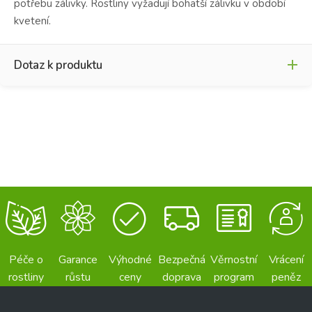
potřebu zálivky. Rostliny vyžadují bohatší zálivku v období
kvetení.
Dotaz k produktu
Jméno
*
*
J
m
é
Křestní jméno
Příjmení
n
o
E-mail
*
K
o
n
t
Péče o
Garance
Výhodné
Bezpečná
Věrnostní
Vrácení
r
rostliny
růstu
ceny
doprava
program
peněz
Váš dotaz
*
o
l
n