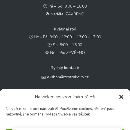
🕑 Pá – So: 9:00 – 18:00
🚫 Neděle: ZAVŘENO
Květinářství
🕑 Ut – Pá: 9:00 - 12:00 │ 13:00 - 17:00
🕑 So: 9:00 – 15:00
🚫 Ne - Po: ZAVŘENO
Rychlý kontakt:
✉️ e-shop@zcstrakovo.cz
Sledujte nás:
Na vašem soukromí nám záleží
Na vašem soukromí nám záleží. Používáme cookies, některé jsou
nezbytné, jiné pomáhají vylepšit web a váš zážitek.