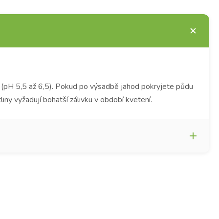
u (pH 5,5 až 6,5). Pokud po výsadbě jahod pokryjete půdu
ny vyžadují bohatší zálivku v období kvetení.