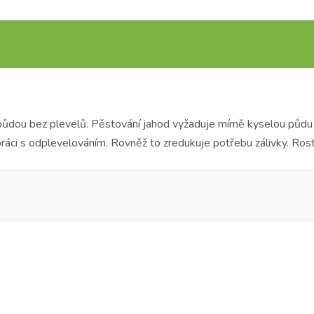
 půdou bez plevelů. Pěstování jahod vyžaduje mírně kyselou půd
áci s odplevelováním. Rovněž to zredukuje potřebu zálivky. Rostli