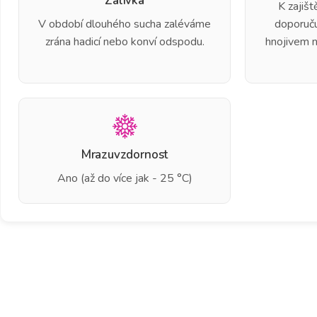
Zálivka
K zajiš
V období dlouhého sucha zaléváme
doporuču
zrána hadicí nebo konví odspodu.
hnojivem 
Mrazuvzdornost
Ano (až do více jak - 25 °C)