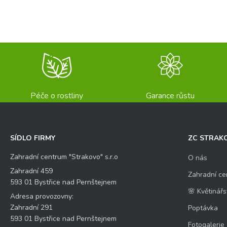
Křestní jméno
Př
E-mail
*
*
*
o
t
á
z
Váš dotaz
*
k
a
Péče o rostliny
Garance růstu
SÍDLO FIRMY
ZC STRAK
Zahradní centrum "Strakovo" s.r.o
O nás
Kontrolní otázka
*
Zahradní 459
Zahradní ce
593 01 Bystřice nad Pernštejnem
🌸 Květinářs
Adresa provozovny:
9
Zahradní 291
Poptávka
*
593 01 Bystřice nad Pernštejnem
Fotogalerie