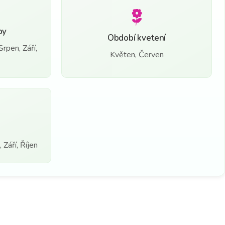
by
Období kvetení
rpen, Září,
Květen, Červen
Září, Říjen