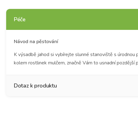
Péče
Návod na pěstování
K výsadbě jahod si vybírejte slunné stanoviště s úrodnou
kolem rostlinek mulčem, značně Vám to usnadní pozdější pr
Dotaz k produktu
Jméno
*