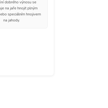
tění dobrého výnosu se
je na jaře hnojit plným
nebo speciálním hnojivem
na jahody.