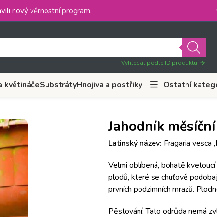
vili nový
věrnostní program
.
Vyhledat podle ID produktu
a květináče
Substráty
Hnojiva a postřiky
Ostatní kateg
Jahodník měsíční 
Latinský název:
Fragaria vesca ‚
Velmi oblíbená, bohatě kvetoucí
plodů, které se chuťově podobaj
prvních podzimních mrazů. Plodnos
Pěstování: Tato odrůda nemá zvl