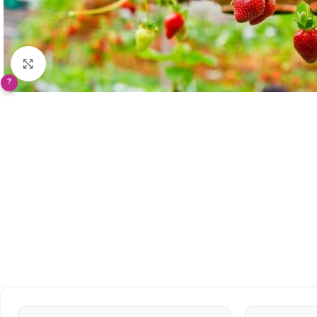
Klikněte pro zvětšení
?