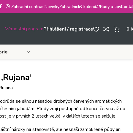
Zahradní centrum
Novinky
Zahradnický kalendář
Rady a tipy
Konta
Věrnostní program
Přihlášení / registrace
0
orie
‚Rujana‘
Rujana‘.
 odrůda se silnou násadou drobných červených aromatických
í lesním jahodám. Plody zrají postupně od konce června až do
t je v prvních 2 letech velká, v dalších letech se snižuje.
áštní nároky na stanoviště, ale nesnáší zamokřené půdy ani