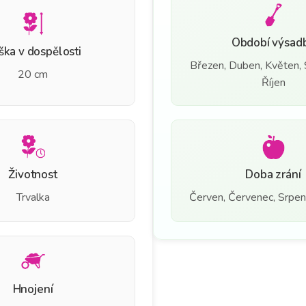
Období výsad
ška v dospělosti
Březen, Duben, Květen, S
20 cm
Říjen
Životnost
Doba zrání
Trvalka
Červen, Červenec, Srpen, 
Hnojení