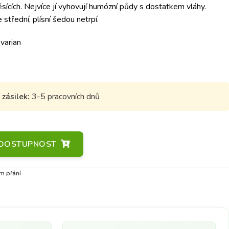
sících. Nejvíce jí vyhovují humózní půdy s dostatkem vláhy.
e střední, plísní šedou netrpí.
 varian
zásilek:
3-5 pracovních dnů
A DOSTUPNOST
m přání