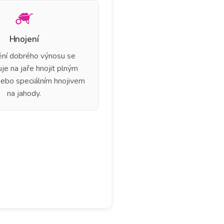
Hnojení
tění dobrého výnosu se
je na jaře hnojit plným
nebo speciálním hnojivem
na jahody.