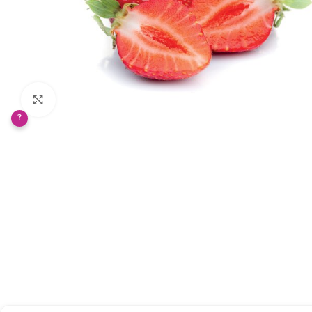
Klikněte pro zvětšení
?