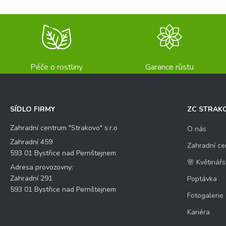
m
é
n
o
K
Váš dotaz
*
o
n
Péče o rostliny
Garance růstu
t
r
o
l
SÍDLO FIRMY
ZC STRAK
n
í
Zahradní centrum "Strakovo" s.r.o
O nás
E
Kontrolní otázka
*
Zahradní 459
-
Zahradní ce
m
593 01 Bystřice nad Pernštejnem
a
🌸 Květinářs
Adresa provozovny:
i
5
Zahradní 291
Poptávka
l
*
593 01 Bystřice nad Pernštejnem
Fotogalerie
1
Kariéra
=