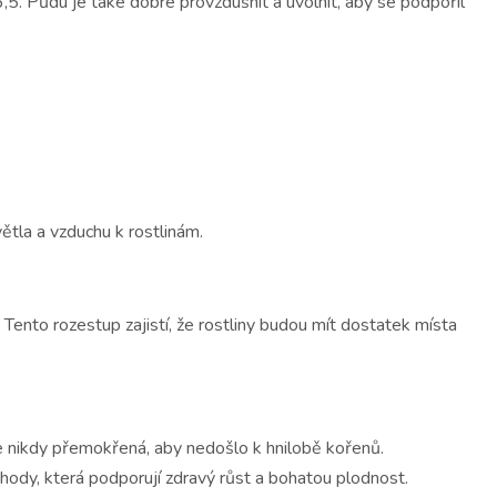
,5. Půdu je také dobré provzdušnit a uvolnit, aby se podpořil
ětla a vzduchu k rostlinám.
. Tento rozestup zajistí, že rostliny budou mít dostatek místa
e nikdy přemokřená, aby nedošlo k hnilobě kořenů.
jahody, která podporují zdravý růst a bohatou plodnost.