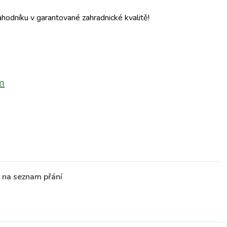
ahodníku v garantované zahradnické kvalitě!
m
t na seznam přání