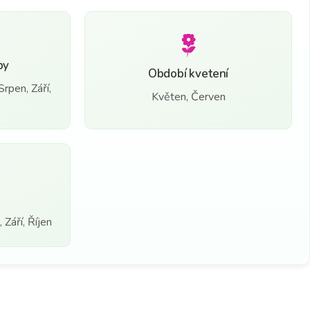
by
Období kvetení
rpen, Září,
Květen, Červen
Září, Říjen