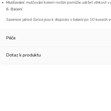
Mulčování
: mulčování kolem rostlin pomůže udržet vlhkost v
6. Balení
Sazenice jahod
Selva
jsou k dispozici v balení po 10 kusech v
Péče
Dotaz k produktu
Návod na pěstování
Jméno
*
Křestní jméno
Příj
E-mail
*
J