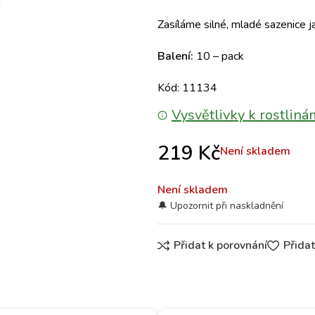
Zasíláme silné, mladé sazenice j
Balení:
10 – pack
Kód: 11134
Vysvětlivky k rostliná
219
Kč
Není skladem
Není skladem
Přidat k porovnání
Přida