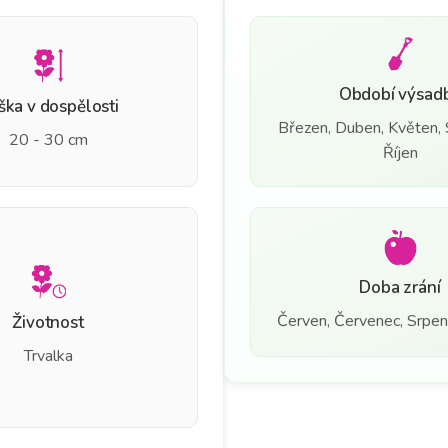
Období výsad
ška v dospělosti
Březen, Duben, Květen, S
20 - 30 cm
Říjen
Doba zrání
Červen, Červenec, Srpen, 
Životnost
Trvalka