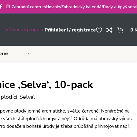
Zahradní centrum
Novinky
Zahradnický kalendář
Rady a tipy
Konta
Věrnostní program
Přihlášení / registrace
0
orie
ice ‚Selva‘, 10-pack
lodící ‚Selva‘.
 pevné plody jemně aromatické, světle červené. Nenáročná na
 všech stáleplodících nejvitálnější. Odrůda má obrovský výnos
 Pro dosažení bohaté úrody je třeba průběžně přihnojovat např.
 .