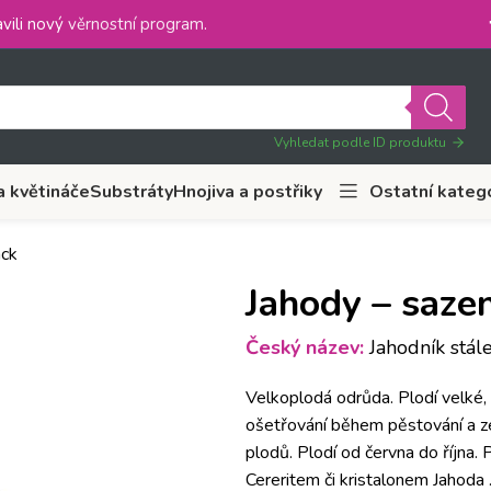
vili nový
věrnostní program
.
Vyhledat podle ID produktu
a květináče
Substráty
Hnojiva a postřiky
Ostatní kateg
ack
Jahody – sazen
Český název:
Jahodník stálep
Velkoplodá odrůda. Plodí velké,
ošetřování během pěstování a ze
plodů. Plodí od června do října.
Cereritem či kristalonem Jahoda