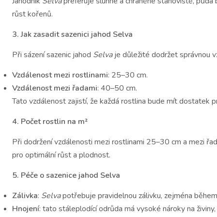
Jahodník
Selva
preferuje slunné a chráněné stanoviště, půda b
růst kořenů.
3. Jak zasadit sazenici jahod Selva
Při sázení sazenic jahod
Selva
je důležité dodržet správnou v
Vzdálenost mezi rostlinami
: 25–30 cm.
Vzdálenost mezi řadami
: 40–50 cm.
Tato vzdálenost zajistí, že každá rostlina bude mít dostatek 
4. Počet rostlin na m²
Při dodržení vzdálenosti mezi rostlinami 25–30 cm a mezi řad
pro optimální růst a plodnost.
5. Péče o sazenice jahod Selva
Zálivka
:
Selva
potřebuje pravidelnou zálivku, zejména během 
Hnojení
: tato stáleplodící odrůda má vysoké nároky na živiny