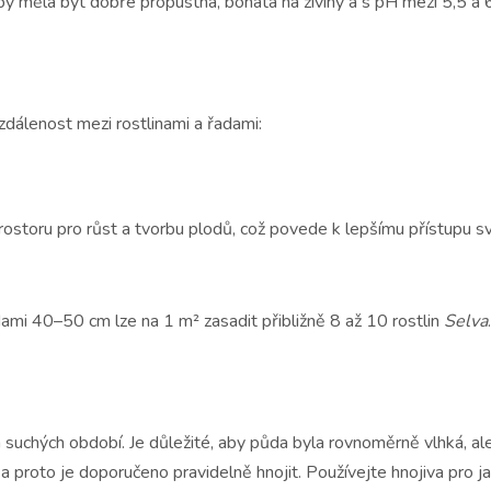
y měla být dobře propustná, bohatá na živiny a s pH mezi 5,5 a 6
zdálenost mezi rostlinami a řadami:
prostoru pro růst a tvorbu plodů, což povede k lepšímu přístupu sv
ami 40–50 cm lze na 1 m² zasadit přibližně 8 až 10 rostlin
Selva
suchých období. Je důležité, aby půda byla rovnoměrně vlhká, al
, a proto je doporučeno pravidelně hnojit. Používejte hnojiva pro 