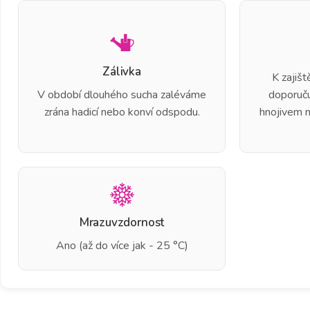
Zálivka
K zajiš
V období dlouhého sucha zaléváme
doporuču
zrána hadicí nebo konví odspodu.
hnojivem 
Mrazuvzdornost
Ano (až do více jak - 25 °C)