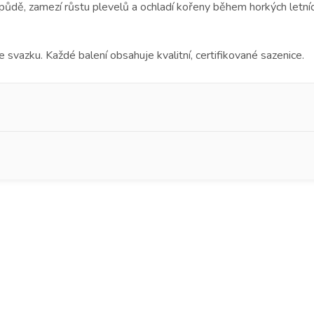
 půdě, zamezí růstu plevelů a ochladí kořeny během horkých letní
e svazku. Každé balení obsahuje kvalitní, certifikované sazenice.
mení