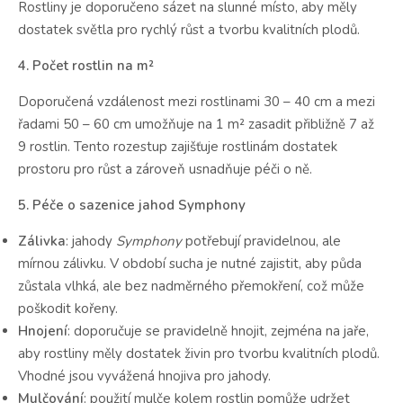
Rostliny je doporučeno sázet na slunné místo, aby měly
dostatek světla pro rychlý růst a tvorbu kvalitních plodů.
4. Počet rostlin na m²
Doporučená vzdálenost mezi rostlinami 30 – 40 cm a mezi
řadami 50 – 60 cm umožňuje na 1 m² zasadit přibližně 7 až
9 rostlin. Tento rozestup zajišťuje rostlinám dostatek
prostoru pro růst a zároveň usnadňuje péči o ně.
5. Péče o sazenice jahod Symphony
Zálivka
: jahody
Symphony
potřebují pravidelnou, ale
mírnou zálivku. V období sucha je nutné zajistit, aby půda
zůstala vlhká, ale bez nadměrného přemokření, což může
poškodit kořeny.
Hnojení
: doporučuje se pravidelně hnojit, zejména na jaře,
aby rostliny měly dostatek živin pro tvorbu kvalitních plodů.
Vhodné jsou vyvážená hnojiva pro jahody.
Mulčování
: použití mulče kolem rostlin pomůže udržet