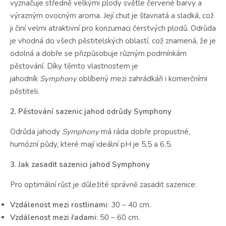
vyznačuje středně velkými plody světle červené barvy a
výrazným ovocným aroma. Její chuť je šťavnatá a sladká, což
ji činí velmi atraktivní pro konzumaci čerstvých plodů. Odrůda
je vhodná do všech pěstitelských oblastí, což znamená, že je
odolná a dobře se přizpůsobuje různým podmínkám
pěstování. Díky těmto vlastnostem je
jahodník
Symphony
oblíbený mezi zahrádkáři i komerčními
pěstiteli.
2. Pěstování sazenic jahod odrůdy Symphony
Odrůda jahody
Symphony
má ráda dobře propustné,
humózní půdy, které mají ideální pH je 5,5 a 6,5.
3. Jak zasadit sazenici jahod Symphony
Pro optimální růst je důležité správně zasadit sazenice:
Vzdálenost mezi rostlinami
: 30 – 40 cm.
Vzdálenost mezi řadami
: 50 – 60 cm.