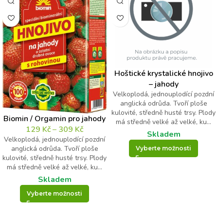
Křestní jméno
Příjmení
E-mail
*
Váš dotaz
*
Hoštické krystalické hnojivo
– jahody
Velkoplodá, jednouplodící pozdní
anglická odrůda. Tvoří ploše
kulovité, středně husté trsy. Plody
Biomin / Orgamin pro jahody
má středně velké až velké, ku...
129
Kč
–
309
Kč
Skladem
Velkoplodá, jednouplodící pozdní
anglická odrůda. Tvoří ploše
Vyberte možnosti
kulovité, středně husté trsy. Plody
Kontrolní otázka
*
J
má středně velké až velké, ku...
m
Skladem
é
13
n
Vyberte možnosti
o
*
o