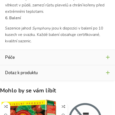
vlhkost v půdě, zamezí růstu plevelů a chrání kořeny před
extrémními teplotami.
6. Balení
Sazenice jahod
Symphony
jsou k dispozici v balení po 10
kusech ve svazku. Každé balení obsahuje certifikované,
kvalitní sazenic.
Péče
Dotaz k produktu
Návod na pěstování
Mohlo by se vám líbít
Jméno
*