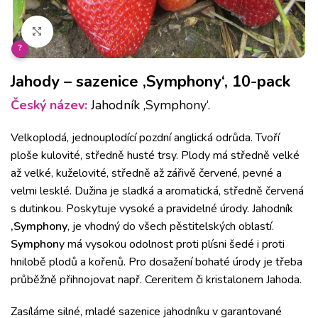
Klikněte pro zvětšení
?
Jahody – sazenice ‚Symphony‘, 10-pack
Český název:
Jahodník ‚Symphony‘.
Velkoplodá, jednouplodící pozdní anglická odrůda. Tvoří
ploše kulovité, středně husté trsy. Plody má středně velké
až velké, kuželovité, středně až zářivě červené, pevné a
velmi lesklé. Dužina je sladká a aromatická, středně červená
s dutinkou. Poskytuje vysoké a pravidelné úrody. Jahodník
‚Symphony
‚ je vhodný do všech pěstitelských oblastí.
Symphon
y má vysokou odolnost proti plísni šedé i proti
hnilobě plodů a kořenů. Pro dosažení bohaté úrody je třeba
průběžně přihnojovat např. Cereritem či kristalonem Jahoda.
Zasíláme silné, mladé sazenice jahodníku v garantované