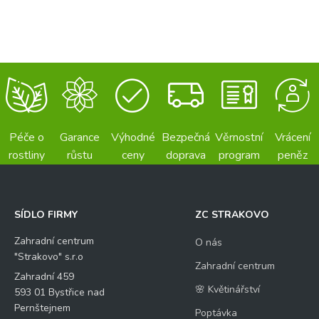
7
t
á
=
z
k
a
*
Odeslat
Péče o
Garance
Výhodné
Bezpečná
Věrnostní
Vrácení
rostliny
růstu
ceny
doprava
program
peněz
SÍDLO FIRMY
ZC STRAKOVO
Zahradní centrum
O nás
"Strakovo" s.r.o
Zahradní centrum
Zahradní 459
🌸 Květinářství
593 01 Bystřice nad
Pernštejnem
Poptávka