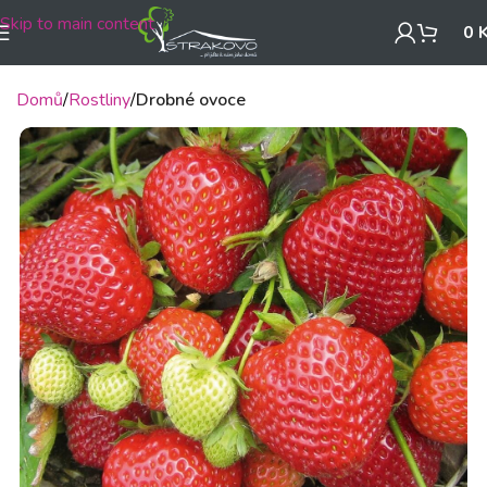
Skip to main content
0
Domů
Rostliny
Drobné ovoce