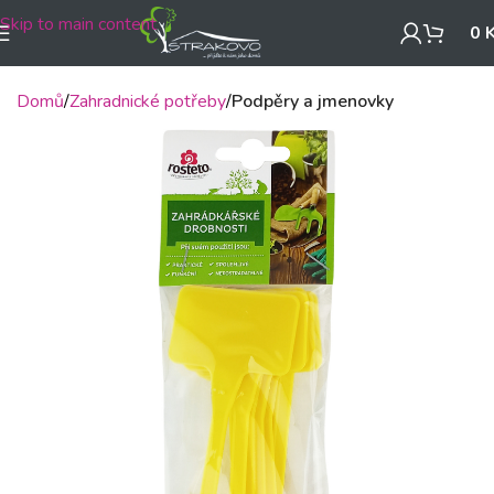
Skip to main content
0
Domů
Zahradnické potřeby
Podpěry a jmenovky