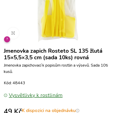
Klikněte pro zvětšení
?
Jmenovka zapich Rosteto SL 135 žlutá
15×5,5×3,5 cm (sada 10ks) rovná
Jmenovka zapichovací k popisům rostlin a výsevů. Sada 10ti
kusů.
Kód: 48443
Vysvětlivky k rostlinám
49
Kč
K dispozici na objednávku