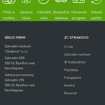
Péče o
Garance
Výhodné
Bezpečná
Věrnostní
Vrácení
rostliny
růstu
ceny
doprava
program
peněz
SÍDLO FIRMY
ZC STRAKOVO
Zahradní centrum
O nás
"Strakovo" s.r.o
Zahradní centrum
Zahradní 459
🌸 Květinářství
593 01 Bystřice nad
Pernštejnem
Poptávka
Adresa provozovny:
Fotogalerie
Zahradní 291
593 01 Bystřice nad
Kariéra
Pernštejnem
Recenze