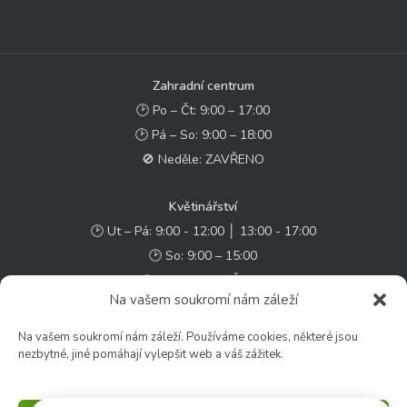
Zahradní centrum
🕑 Po – Čt: 9:00 – 17:00
🕑 Pá – So: 9:00 – 18:00
🚫 Neděle: ZAVŘENO
Květinářství
🕑 Ut – Pá: 9:00 - 12:00 │ 13:00 - 17:00
🕑 So: 9:00 – 15:00
🚫 Ne - Po: ZAVŘENO
Na vašem soukromí nám záleží
Rychlý kontakt:
Na vašem soukromí nám záleží. Používáme cookies, některé jsou
nezbytné, jiné pomáhají vylepšit web a váš zážitek.
✉️ e-shop@zcstrakovo.cz
Sledujte nás: