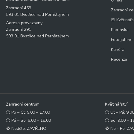
O nás
Zahradní 459
Zahradní ce
593 01 Bystřice nad Pernštejnem
🌸 Květinářs
Adresa provozovny:
Zahradní 291
Poptávka
593 01 Bystřice nad Pernštejnem
Fotogalerie
Kariéra
Recenze
Zahradní centrum
Květinářství
🕑 Po – Čt: 9:00 – 17:00
🕑 Ut – Pá: 9:0
🕑 Pá – So: 9:00 – 18:00
🕑 So: 9:00 – 1
🚫 Neděle: ZAVŘENO
🚫 Ne - Po: Z