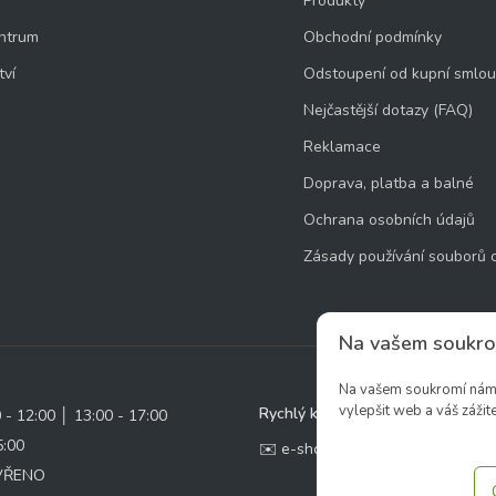
Produkty
ntrum
Obchodní podmínky
tví
Odstoupení od kupní smlo
Nejčastější dotazy (FAQ)
Reklamace
Doprava, platba a balné
Ochrana osobních údajů
Zásady používání souborů 
Na vašem soukro
Na vašem soukromí nám z
vylepšit web a váš zážite
Rychlý kontakt:
0 - 12:00 │ 13:00 - 17:00
5:00
✉️ e-shop@zcstrakovo.cz
AVŘENO