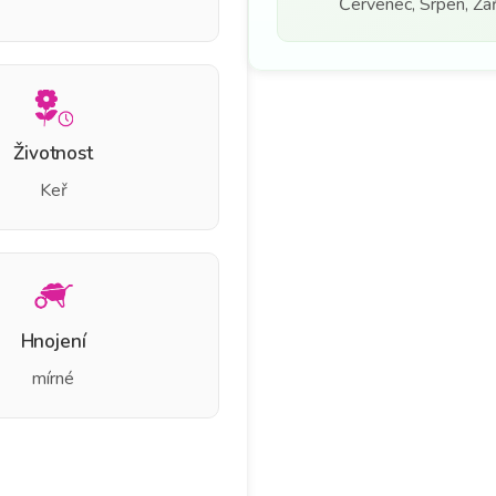
Červenec, Srpen, Září
Životnost
Keř
Hnojení
mírné