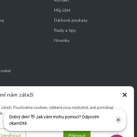
Kontakt
Můj účet
uvy
Dárkové poukazy
Rady a tipy
Novinky
cookie
mí nám záleží
áleží. Používáme cookies, některé jsou nezbytné, jiné pomáhají
k.
Sledujte nás:
Odmítnout
Příjmout