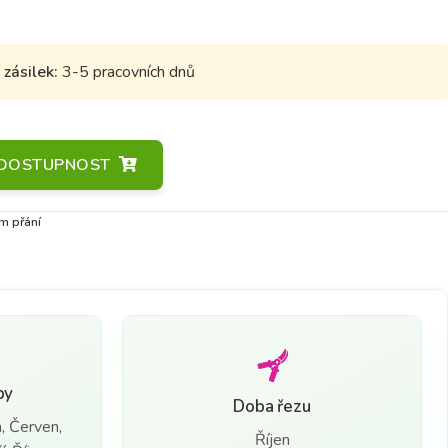
zásilek:
3-5 pracovních dnů
A DOSTUPNOST
m přání
by
Doba řezu
, Červen,
Říjen