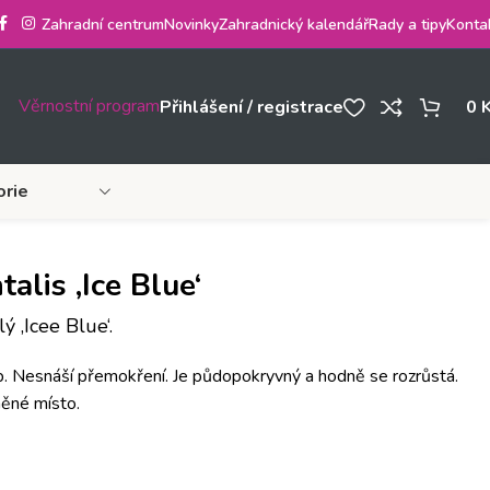
Zahradní centrum
Novinky
Zahradnický kalendář
Rady a tipy
Konta
Věrnostní program
Přihlášení / registrace
0
orie
alis ‚Ice Blue‘
ý ‚Icee Blue‘.
yp. Nesnáší přemokření. Je půdopokryvný a hodně se rozrůstá.
něné místo.