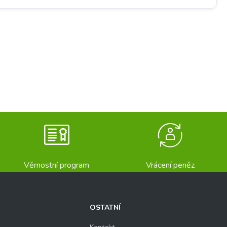
Věrnostní program
Vrácení peněz
OSTATNÍ