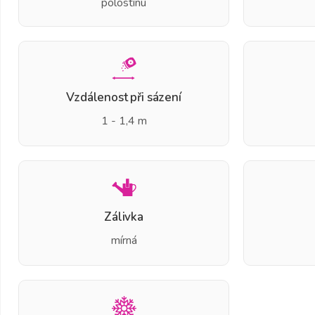
polostínu
Vzdálenost při sázení
1 - 1,4 m
Zálivka
mírná