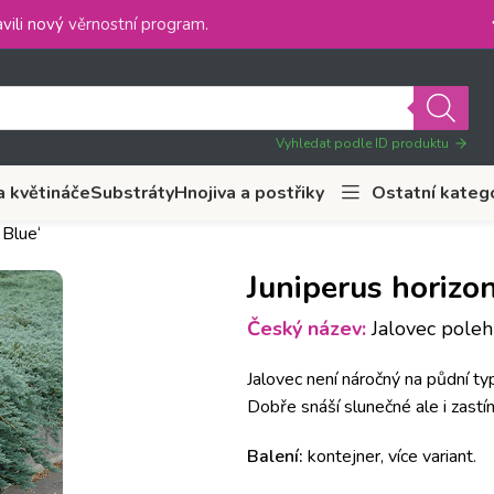
vili nový
věrnostní program
.
Vyhledat podle ID produktu
a květináče
Substráty
Hnojiva a postřiky
Ostatní kateg
 Blue‘
Juniperus horizont
Český název:
Jalovec polehl
Jalovec není náročný na půdní t
Dobře snáší slunečné ale i zastí
Balení:
kontejner, více variant.