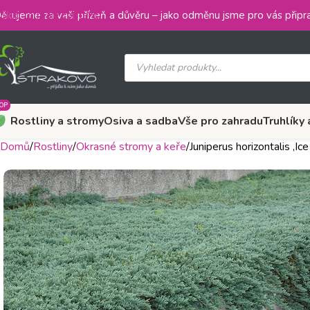
Skip to main content
ěkujeme za vaši přízeň a důvěru – jako odměnu jsme pro vás připra
OP
Rostliny a stromy
Osiva a sadba
Vše pro zahradu
Truhlíky 
Domů
Rostliny
Okrasné stromy a keře
Juniperus horizontalis ‚Ice