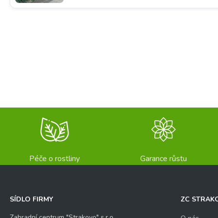
Péče o rostliny
Garance růstu
SÍDLO FIRMY
ZC STRAK
Zahradní centrum "Strakovo" s.r.o