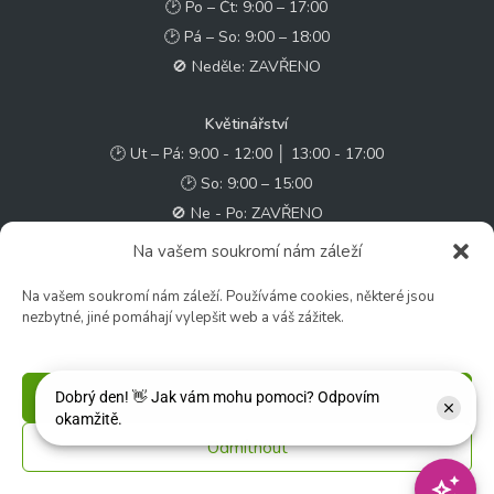
🕑 Po – Čt: 9:00 – 17:00
🕑 Pá – So: 9:00 – 18:00
🚫 Neděle: ZAVŘENO
Květinářství
🕑 Ut – Pá: 9:00 - 12:00 │ 13:00 - 17:00
🕑 So: 9:00 – 15:00
🚫 Ne - Po: ZAVŘENO
Na vašem soukromí nám záleží
Rychlý kontakt:
Na vašem soukromí nám záleží. Používáme cookies, některé jsou
✉️ e-shop@zcstrakovo.cz
nezbytné, jiné pomáhají vylepšit web a váš zážitek.
Sledujte nás:
Příjmout
Odmítnout
© 2026 Zahradní centrum "Strakovo" s.r.o. – Všechna práva vyhrazena. |