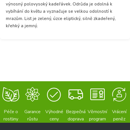
výnosný polovysoký kadeřávek. Odrůda je odolná k
vybíhání do květu a vyznačuje se velkou odolností k
mrazům. List je zelený, úzce eliptický, silně zkadeřený,
křehký a jemný.
Péče o
Garance
Výhodné
Bezpečná
Věrnostní
Vrácení
rostliny
růstu
ceny
doprava
program
peněz