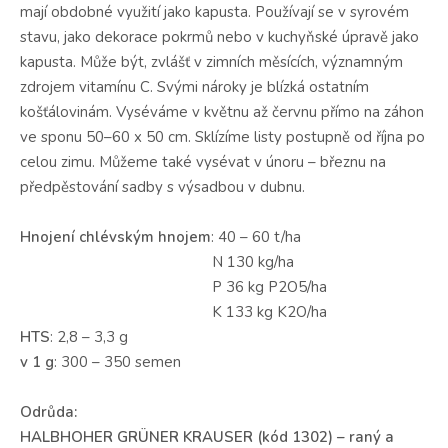
mají obdobné využití jako kapusta. Používají se v syrovém
stavu, jako dekorace pokrmů nebo v kuchyňské úpravě jako
kapusta. Může být, zvlášť v zimních měsících, významným
zdrojem vitamínu C. Svými nároky je blízká ostatním
košťálovinám. Vyséváme v květnu až červnu přímo na záhon
ve sponu 50–60 x 50 cm. Sklízíme listy postupně od října po
celou zimu. Můžeme také vysévat v únoru – březnu na
předpěstování sadby s výsadbou v dubnu.
Hnojení chlévským hnojem
: 40 – 60 t/ha
N 130 kg/ha
P 36 kg P2O5/ha
K 133 kg K2O/ha
HTS
: 2,8 – 3,3 g
v 1 g
: 300 – 350 semen
Odrůda:
HALBHOHER GRÜNER KRAUSER (kód 1302)
– raný a