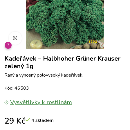
Klikněte pro zvětšení
?
Kadeřávek – Halbhoher Grüner Krauser
zelený 1g
Raný a výnosný polovysoký kadeřávek.
Kód: 46503
Vysvětlivky k rostlinám
29
Kč
4 skladem