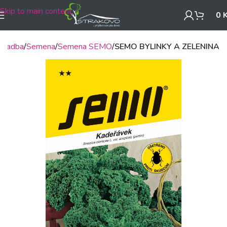
Skip to main content
0
, sadba
Semena
Semena SEMO
SEMO BYLINKY A ZELENINA