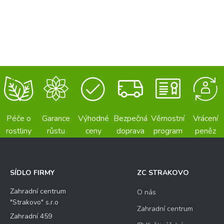
Péče o
Garance
Výhodné
Bezpečná
Věrnostní
Vrácení
rostliny
růstu
ceny
doprava
program
peněz
SÍDLO FIRMY
ZC STRAKOVO
Zahradní centrum
O nás
"Strakovo" s.r.o
Zahradní centrum
Zahradní 459