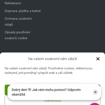
Reklamace
Doprava, platba a balné
Ochrana osobních
údajů
Zásady používání
souborů cookie
Na vašem soukromí nám záleží
Zahradní centrum
Na vašem soukromí nám záleží. Používáme cookies, některé jsou
🕑 Po – Čt: 9:00 – 17:00
nezbytné, jiné pomáhají vylepšit web a váš zážitek.
🕑 Pá – So: 9:00 – 18:00
🚫 Neděle: ZAVŘENO
Příjmout
Květinářství
Odmítnout
🕑 Ut – Pá: 9:00 - 12:00 │ 13:00 - 17:00