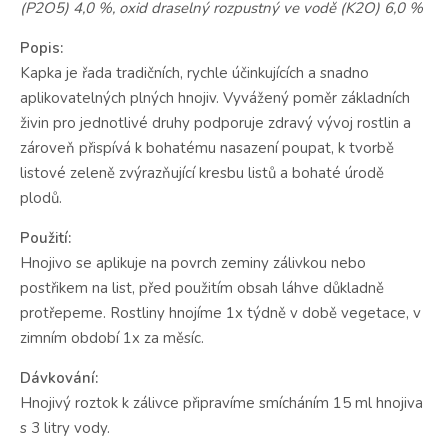
(P2O5) 4,0 %, oxid draselný rozpustný ve vodě (K2O) 6,0 %
Popis:
Kapka je řada tradičních, rychle účinkujících a snadno
aplikovatelných plných hnojiv. Vyvážený poměr základních
živin pro jednotlivé druhy podporuje zdravý vývoj rostlin a
zároveň přispívá k bohatému nasazení poupat, k tvorbě
listové zeleně zvýrazňující kresbu listů a bohaté úrodě
plodů.
Použití:
Hnojivo se aplikuje na povrch zeminy zálivkou nebo
postřikem na list, před použitím obsah láhve důkladně
protřepeme. Rostliny hnojíme 1x týdně v době vegetace, v
zimním období 1x za měsíc.
Dávkování:
Hnojivý roztok k zálivce připravíme smícháním 15 ml hnojiva
s 3 litry vody.