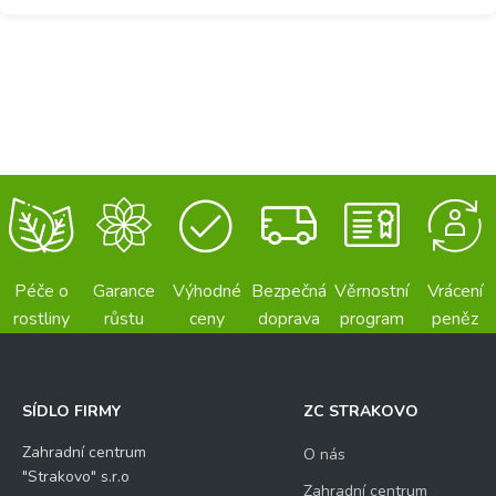
Péče o
Garance
Výhodné
Bezpečná
Věrnostní
Vrácení
rostliny
růstu
ceny
doprava
program
peněz
SÍDLO FIRMY
ZC STRAKOVO
Zahradní centrum
O nás
"Strakovo" s.r.o
Zahradní centrum