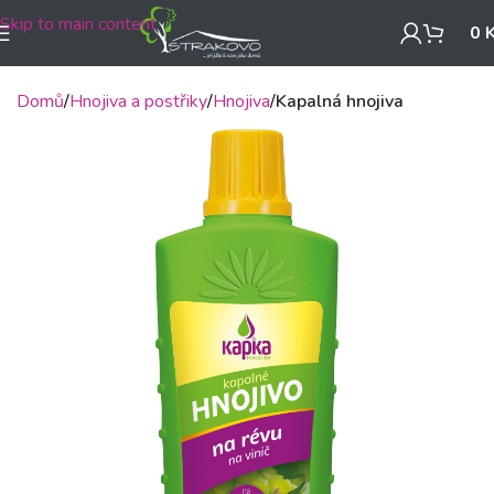
Skip to main content
0
Domů
Hnojiva a postřiky
Hnojiva
Kapalná hnojiva